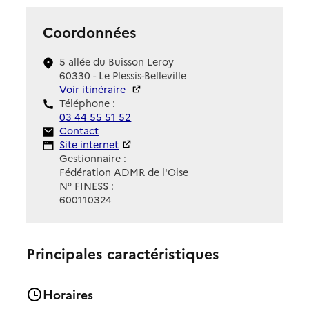
Coordonnées
5 allée du Buisson Leroy
60330 - Le Plessis-Belleville
Voir itinéraire
Téléphone :
03 44 55 51 52
Contact
Contact
Site Internet
Site internet
Gestionnaire :
Fédération ADMR de l'Oise
N° FINESS :
600110324
Principales caractéristiques
Horaires