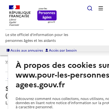
RÉPUBLIQUE
FRANÇAISE
Le site officiel d'information pour les
personnes âgées et les aidants
Accès aux annuaires
Accès par besoin
À propos des cookies su
Voir le fil d’Ariane
www.pour-les-personnes
Retour aux résultats de l'annuaire
agees.gouv.fr
Service autonomie à domicile
(aide) – ADMR
Découvrez comment nous collectons, nous utilisons, no
Le Plessis-Belleville, OISE
données en lisant notre notice d’information sur la pr
à caractère personnel.