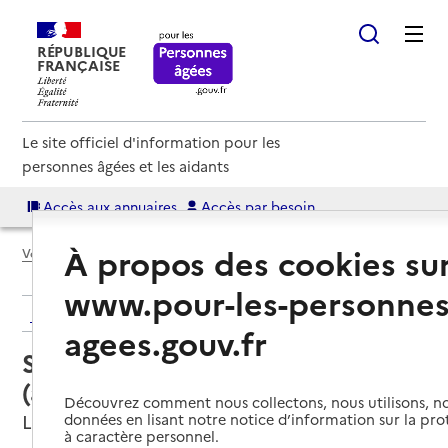
RÉPUBLIQUE
FRANÇAISE
Le site officiel d'information pour les
personnes âgées et les aidants
Accès aux annuaires
Accès par besoin
À propos des cookies su
Voir le fil d’Ariane
www.pour-les-personnes
Retour aux résultats de l'annuaire
agees.gouv.fr
Service autonomie à domicile
(aide) – ADMR
Découvrez comment nous collectons, nous utilisons, no
Lamorlaye, OISE
données en lisant notre notice d’information sur la pr
à caractère personnel.