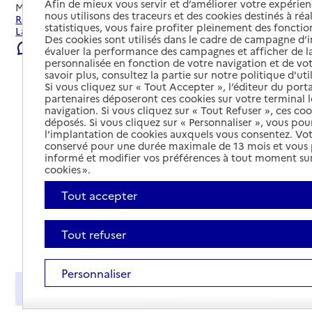
Afin de mieux vous servir et d’améliorer votre expérienc
Mis à jour le
22/07/2026
nous utilisons des traceurs et des cookies destinés à réal
Rechercher les établissements et services autour de
statistiques, vous faire profiter pleinement des fonction
Lamorlaye.
Des cookies sont utilisés dans le cadre de campagne d
Signaler une erreur
évaluer la performance des campagnes et afficher de la
personnalisée en fonction de votre navigation et de vot
savoir plus, consultez la partie sur notre politique d'uti
Si vous cliquez sur « Tout Accepter », l’éditeur du porta
partenaires déposeront ces cookies sur votre terminal l
navigation. Si vous cliquez sur « Tout Refuser », ces co
déposés. Si vous cliquez sur « Personnaliser », vous pou
l’implantation de cookies auxquels vous consentez. Vot
conservé pour une durée maximale de 13 mois et vous
informé et modifier vos préférences à tout moment sur
cookies ».
Tout accepter
Tout refuser
Tout déplier
Personnaliser
Présentation