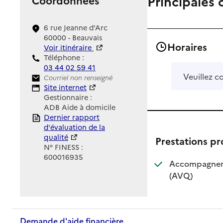
Principales 
6 rue Jeanne d'Arc
60000 - Beauvais
Horaires
Voir itinéraire
Téléphone :
03 44 02 59 41
Veuillez c
Contact
Courriel non renseigné
Site Internet
Site internet
Gestionnaire :
ADB Aide à domicile
Rapport HAS
Dernier rapport
d'évaluation de la
qualité
Prestations p
N° FINESS :
600016935
Accompagnemen
: disponible
: non dispo
(AVQ)
Demande d'aide financière