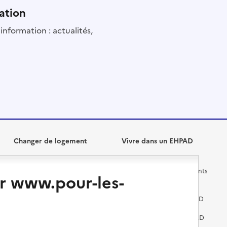
ation
information : actualités,
Changer de logement
Vivre dans un EHPAD
Les questions à se poser
Les différents établissements
r www.pour-les-
médicalisés
Vivre dans une résidence avec
services pour seniors
Préparer l'entrée en EHPAD
Vivre chez un proche
Aides financières en EHPAD