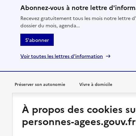
Abonnez-vous à notre lettre d'inform
Recevez gratuitement tous les mois notre lettre d'
dossier du mois, agenda...
S'abonner
Voir toutes les lettres d'information
Préserver son autonomie
Vivre à domicile
Perte d'autonomie : évaluation
Bénéficier d'aide à domicile
À propos des cookies su
et droits
Bénéficier de soins à domicile
personnes-agees.gouv.fr
Aménager son logement et
s'équiper
Aides financières
Préserver son autonomie et sa