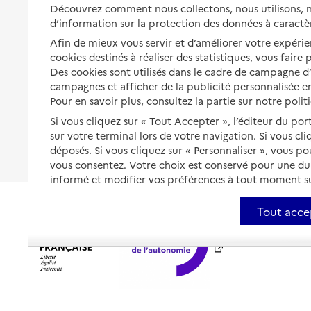
Solutions d'accueil temporaire
Découvrez comment nous collectons, nous utilisons, no
santé
d’information sur la protection des données à caractè
Partager son logement
Organiser à l'avance sa propre
Afin de mieux vous servir et d’améliorer votre expérien
protection
Vivre à domicile avec une
cookies destinés à réaliser des statistiques, vous faire
maladie ou un handicap
Des cookies sont utilisés dans le cadre de campagne 
Les mesures de protection
campagnes et afficher de la publicité personnalisée en
Être hospitalisé
Pour en savoir plus, consultez la partie sur notre polit
Les obligations de la famille
Fin de vie à domicile
Si vous cliquez sur « Tout Accepter », l’éditeur du por
À qui s’adresser ?
sur votre terminal lors de votre navigation. Si vous cl
déposés. Si vous cliquez sur « Personnaliser », vous p
Les politiques du grand âge
vous consentez. Votre choix est conservé pour une d
informé et modifier vos préférences à tout moment sur
Tout acce