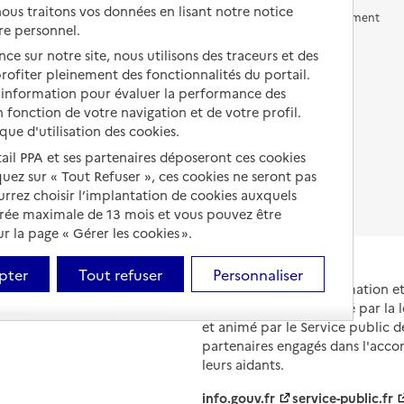
us traitons vos données en lisant notre notice
Vivre en accueil familial
Prévention, accompagnement
re personnel.
et soins
Autres solutions de logement
ce sur notre site, nous utilisons des traceurs et des
Comprendre les prix en
 profiter pleinement des fonctionnalités du portail.
EHPAD
d’information pour évaluer la performance des
 fonction de votre navigation et de votre profil.
Droits en EHPAD
ique d'utilisation des cookies.
Fin de vie en EHPAD
tail PPA et ses partenaires déposeront ces cookies
iquez sur « Tout Refuser », ces cookies ne seront pas
ourrez choisir l’implantation de cookies auxquels
urée maximale de 13 mois et vous pouvez être
 la page « Gérer les cookies ».
pter
Tout refuser
Personnaliser
Portail national d'information 
et de leurs proches, créé par la l
et animé par le Service public 
partenaires engagés dans l'acc
leurs aidants.
info.gouv.fr
service-public.fr