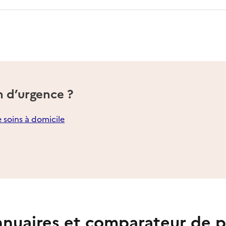
n d’urgence ?
e soins à domicile
nuaires et comparateur de p