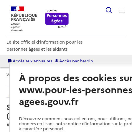
RÉPUBLIQUE
FRANÇAISE
Le site officiel d'information pour les
personnes âgées et les aidants
Accès aux annuaires
Accès par besoin
À propos des cookies su
Voir le fil d’Ariane
www.pour-les-personnes
Retour aux résultats de l'annuaire
agees.gouv.fr
Service autonomie à domicile
(aide) – Adar Flandre métropole
Découvrez comment nous collectons, nous utilisons, no
Wattrelos, NORD
données en lisant notre notice d’information sur la pr
à caractère personnel.