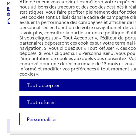
Afin de mieux vous servir et d’améliorer votre expérienc
Mis à jour le
01/08/2026
nous utilisons des traceurs et des cookies destinés à réal
Rechercher les établissements et services autour de
statistiques, vous faire profiter pleinement des fonction
Wattrelos.
Des cookies sont utilisés dans le cadre de campagne d
Signaler une erreur
évaluer la performance des campagnes et afficher de la
personnalisée en fonction de votre navigation et de vot
savoir plus, consultez la partie sur notre politique d'uti
Si vous cliquez sur « Tout Accepter », l’éditeur du porta
partenaires déposeront ces cookies sur votre terminal l
navigation. Si vous cliquez sur « Tout Refuser », ces co
déposés. Si vous cliquez sur « Personnaliser », vous pou
l’implantation de cookies auxquels vous consentez. Vot
conservé pour une durée maximale de 13 mois et vous
informé et modifier vos préférences à tout moment sur
cookies ».
Tout accepter
Tout refuser
Tout déplier
Personnaliser
Présentation