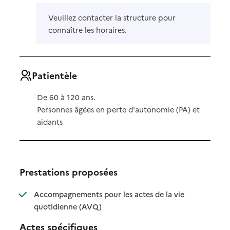
Veuillez contacter la structure pour
connaître les horaires.
Patientèle
De 60 à 120 ans.
Personnes âgées en perte d'autonomie (PA) et
aidants
Prestations proposées
Accompagnements pour les actes de la vie
: disponible
: non disponible
quotidienne (AVQ)
Actes spécifiques