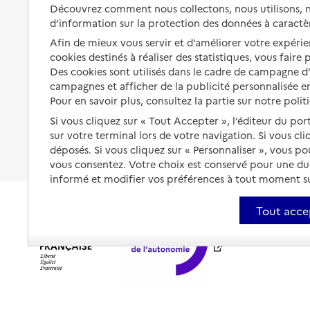
Solutions d'accueil temporaire
Découvrez comment nous collectons, nous utilisons, no
santé
d’information sur la protection des données à caractè
Partager son logement
Organiser à l'avance sa propre
Afin de mieux vous servir et d’améliorer votre expérien
protection
Vivre à domicile avec une
cookies destinés à réaliser des statistiques, vous faire
maladie ou un handicap
Des cookies sont utilisés dans le cadre de campagne 
Les mesures de protection
campagnes et afficher de la publicité personnalisée en
Être hospitalisé
Pour en savoir plus, consultez la partie sur notre polit
Les obligations de la famille
Fin de vie à domicile
Si vous cliquez sur « Tout Accepter », l’éditeur du por
À qui s’adresser ?
sur votre terminal lors de votre navigation. Si vous cl
déposés. Si vous cliquez sur « Personnaliser », vous p
Les politiques du grand âge
vous consentez. Votre choix est conservé pour une d
informé et modifier vos préférences à tout moment sur
Tout acce