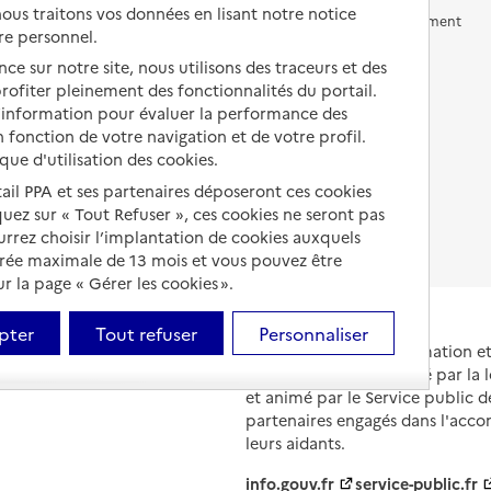
us traitons vos données en lisant notre notice
Vivre en accueil familial
Prévention, accompagnement
re personnel.
et soins
Autres solutions de logement
ce sur notre site, nous utilisons des traceurs et des
Comprendre les prix en
 profiter pleinement des fonctionnalités du portail.
EHPAD
d’information pour évaluer la performance des
 fonction de votre navigation et de votre profil.
Droits en EHPAD
ique d'utilisation des cookies.
Fin de vie en EHPAD
tail PPA et ses partenaires déposeront ces cookies
iquez sur « Tout Refuser », ces cookies ne seront pas
ourrez choisir l’implantation de cookies auxquels
urée maximale de 13 mois et vous pouvez être
 la page « Gérer les cookies ».
pter
Tout refuser
Personnaliser
Portail national d'information 
et de leurs proches, créé par la l
et animé par le Service public 
partenaires engagés dans l'acc
leurs aidants.
info.gouv.fr
service-public.fr