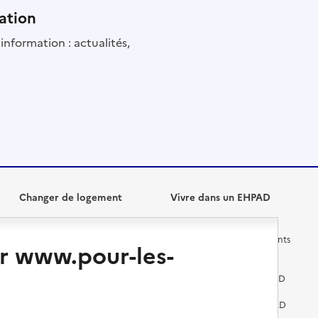
ation
information : actualités,
Changer de logement
Vivre dans un EHPAD
Les questions à se poser
Les différents établissements
r www.pour-les-
médicalisés
Vivre dans une résidence avec
services pour seniors
Préparer l'entrée en EHPAD
Vivre chez un proche
Aides financières en EHPAD