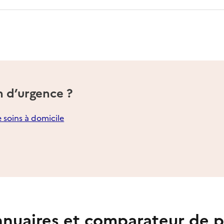
n d’urgence ?
e soins à domicile
nuaires et comparateur de p