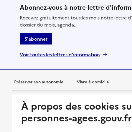
Abonnez-vous à notre lettre d'inform
Recevez gratuitement tous les mois notre lettre d'
dossier du mois, agenda...
S'abonner
Voir toutes les lettres d'information
Préserver son autonomie
Vivre à domicile
Perte d'autonomie : évaluation
Bénéficier d'aide à domicile
À propos des cookies su
et droits
Bénéficier de soins à domicile
personnes-agees.gouv.fr
Aménager son logement et
s'équiper
Aides financières
Préserver son autonomie et sa