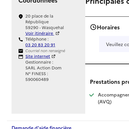
Principales 
20 place de la
République
Horaires
59290 - Wasquehal
Voir itinéraire
Téléphone :
Veuillez c
03 20 83 20 91
Contact
Courriel non renseigné
Site Internet
Site internet
Gestionnaire :
SARL Action Dom
N° FINESS :
590060489
Prestations p
Accompagnemen
: disponible
: non dispo
(AVQ)
Demande d'aide financière