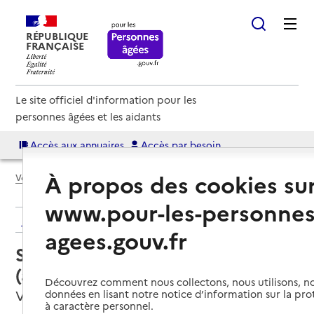
RÉPUBLIQUE
FRANÇAISE
Le site officiel d'information pour les
personnes âgées et les aidants
Accès aux annuaires
Accès par besoin
À propos des cookies su
Voir le fil d’Ariane
www.pour-les-personnes
Retour aux résultats de l'annuaire
agees.gouv.fr
Service autonomie à domicile
(aide) – Âge d'or services
Découvrez comment nous collectons, nous utilisons, no
Villeneuve-d'Ascq, NORD
données en lisant notre notice d’information sur la pr
à caractère personnel.