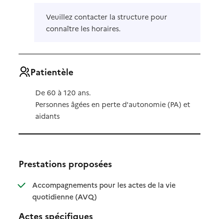
Veuillez contacter la structure pour
connaître les horaires.
Patientèle
De 60 à 120 ans.
Personnes âgées en perte d'autonomie (PA) et
aidants
Prestations proposées
Accompagnements pour les actes de la vie
: disponible
: non disponible
quotidienne (AVQ)
Actes spécifiques