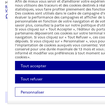
Afin de mieux vous servir et d’améliorer votre expérienc
Mis à jour le
01/08/2026
nous utilisons des traceurs et des cookies destinés à réal
Rechercher les établissements et services autour de
statistiques, vous faire profiter pleinement des fonction
Villeneuve-d'Ascq.
Des cookies sont utilisés dans le cadre de campagne d
Signaler une erreur
évaluer la performance des campagnes et afficher de la
personnalisée en fonction de votre navigation et de vot
savoir plus, consultez la partie sur notre politique d'uti
Si vous cliquez sur « Tout Accepter », l’éditeur du porta
partenaires déposeront ces cookies sur votre terminal l
navigation. Si vous cliquez sur « Tout Refuser », ces co
déposés. Si vous cliquez sur « Personnaliser », vous pou
l’implantation de cookies auxquels vous consentez. Vot
conservé pour une durée maximale de 13 mois et vous
informé et modifier vos préférences à tout moment sur
cookies ».
Tout accepter
Tout refuser
Tout déplier
Personnaliser
Présentation