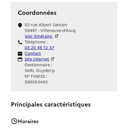
Coordonnées
53 rue Albert Samain
59491 - Villeneuve-d'Ascq
Voir itinéraire
Téléphone :
03 20 45 12 37
Contact
Contact
Site Internet
Site internet
Gestionnaire :
SARL Guydes'p
N° FINESS :
590053443
Principales caractéristiques
Horaires