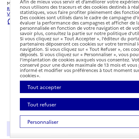
Afin de mieux vous servir et d’améliorer votre expérienc
Mis à jour le
09/08/2026
nous utilisons des traceurs et des cookies destinés à réal
Rechercher les établissements et services autour de
statistiques, vous faire profiter pleinement des fonction
Villeneuve-d'Ascq.
Des cookies sont utilisés dans le cadre de campagne d
Signaler une erreur
évaluer la performance des campagnes et afficher de la
personnalisée en fonction de votre navigation et de vot
savoir plus, consultez la partie sur notre politique d'uti
Si vous cliquez sur « Tout Accepter », l’éditeur du porta
partenaires déposeront ces cookies sur votre terminal l
navigation. Si vous cliquez sur « Tout Refuser », ces co
déposés. Si vous cliquez sur « Personnaliser », vous pou
l’implantation de cookies auxquels vous consentez. Vot
conservé pour une durée maximale de 13 mois et vous
informé et modifier vos préférences à tout moment sur
cookies ».
Tout accepter
Tout refuser
Tout déplier
Personnaliser
Présentation