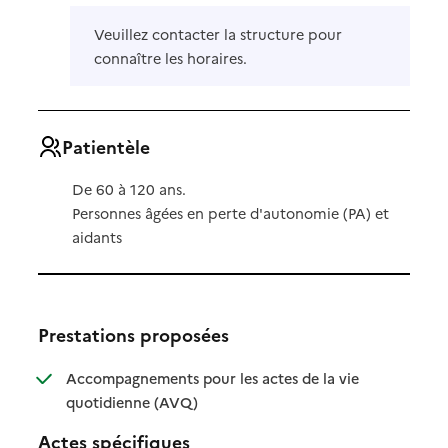
Veuillez contacter la structure pour
connaître les horaires.
Patientèle
De 60 à 120 ans.
Personnes âgées en perte d'autonomie (PA) et
aidants
Prestations proposées
Accompagnements pour les actes de la vie
: disponible
: non disponible
quotidienne (AVQ)
Actes spécifiques