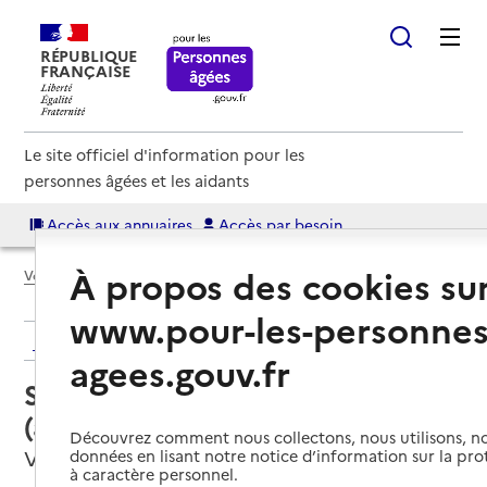
RÉPUBLIQUE
FRANÇAISE
Le site officiel d'information pour les
personnes âgées et les aidants
Accès aux annuaires
Accès par besoin
À propos des cookies su
Voir le fil d’Ariane
www.pour-les-personnes
Retour aux résultats de l'annuaire
agees.gouv.fr
Service autonomie à domicile
(aide) – ADAR Flandre Métropole
Découvrez comment nous collectons, nous utilisons, no
Villeneuve-d'Ascq, NORD
données en lisant notre notice d’information sur la pr
à caractère personnel.