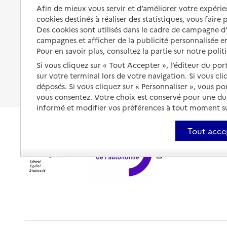
Organiser à l'avance sa propre
Afin de mieux vous servir et d’améliorer votre expérien
protection
Vivre à domicile avec une
cookies destinés à réaliser des statistiques, vous faire
maladie ou un handicap
Des cookies sont utilisés dans le cadre de campagne 
Les mesures de protection
campagnes et afficher de la publicité personnalisée en
Être hospitalisé
Les obligations de la famille
Pour en savoir plus, consultez la partie sur notre polit
Fin de vie à domicile
Si vous cliquez sur « Tout Accepter », l’éditeur du por
À qui s’adresser ?
sur votre terminal lors de votre navigation. Si vous cl
déposés. Si vous cliquez sur « Personnaliser », vous p
Les politiques du grand âge
vous consentez. Votre choix est conservé pour une d
informé et modifier vos préférences à tout moment sur
Tout acce