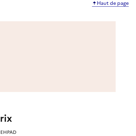
Haut de page
rix
es EHPAD