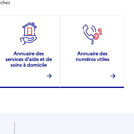
rches
Annuaire des
Annuaire des
services d’aide et de
numéros utiles
soins à domicile