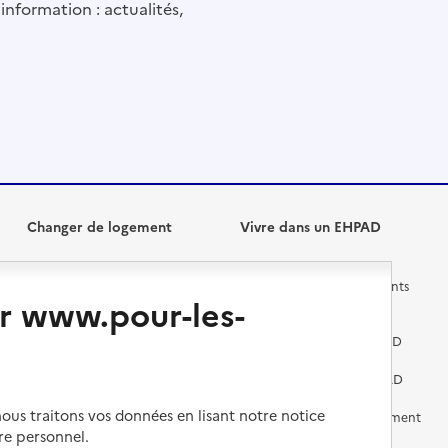
information : actualités,
Changer de logement
Vivre dans un EHPAD
Les questions à se poser
Les différents établissements
r www.pour-les-
médicalisés
Vivre dans une résidence avec
services pour seniors
Préparer l'entrée en EHPAD
Vivre chez un proche
Aides financières en EHPAD
us traitons vos données en lisant notre notice
Vivre en accueil familial
Prévention, accompagnement
et soins
re personnel.