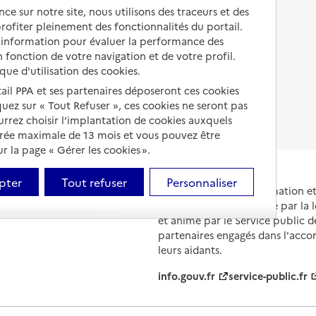
Autres solutions de logement
ce sur notre site, nous utilisons des traceurs et des
Comprendre les prix en
 profiter pleinement des fonctionnalités du portail.
EHPAD
d’information pour évaluer la performance des
 fonction de votre navigation et de votre profil.
Droits en EHPAD
ique d'utilisation des cookies.
Fin de vie en EHPAD
tail PPA et ses partenaires déposeront ces cookies
iquez sur « Tout Refuser », ces cookies ne seront pas
ourrez choisir l’implantation de cookies auxquels
urée maximale de 13 mois et vous pouvez être
 la page « Gérer les cookies ».
pter
Tout refuser
Personnaliser
Portail national d'information 
et de leurs proches, créé par la l
et animé par le Service public 
partenaires engagés dans l'acc
leurs aidants.
info.gouv.fr
service-public.fr