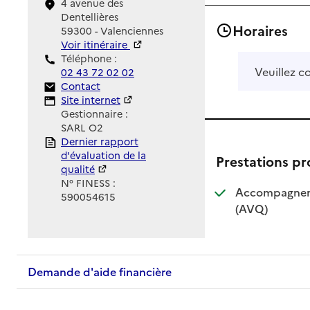
4 avenue des
Dentellières
Horaires
59300 - Valenciennes
Voir itinéraire
Téléphone :
Veuillez c
02 43 72 02 02
Contact
Contact
Site Internet
Site internet
Gestionnaire :
SARL O2
Rapport HAS
Dernier rapport
d'évaluation de la
Prestations p
qualité
N° FINESS :
Accompagnemen
590054615
: disponible
: non dispo
(AVQ)
Demande d'aide financière