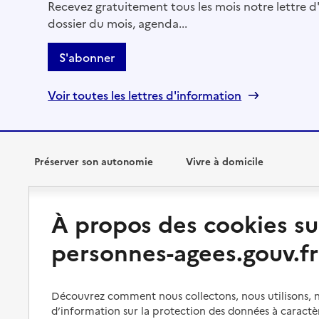
Recevez gratuitement tous les mois notre lettre d'
dossier du mois, agenda...
S'abonner
Voir toutes les lettres d'information
Préserver son autonomie
Vivre à domicile
Perte d'autonomie : évaluation
Bénéficier d'aide à domicile
À propos des cookies su
et droits
Bénéficier de soins à domicile
personnes-agees.gouv.fr
Aménager son logement et
s'équiper
Aides financières
Préserver son autonomie et sa
Solutions d'accueil temporaire
santé
Découvrez comment nous collectons, nous utilisons, no
d’information sur la protection des données à caractè
Partager son logement