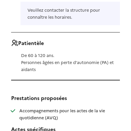
Veuillez contacter la structure pour
connaître les horaires.
Patientèle
De 60 à 120 ans.
Personnes âgées en perte d'autonomie (PA) et
aidants
Prestations proposées
Accompagnements pour les actes de la vie
: disponible
: non disponible
quotidienne (AVQ)
Actes spécifiques