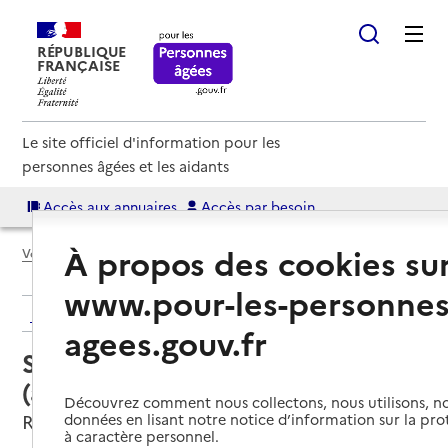
RÉPUBLIQUE
FRANÇAISE
Le site officiel d'information pour les
personnes âgées et les aidants
Accès aux annuaires
Accès par besoin
À propos des cookies su
Voir le fil d’Ariane
www.pour-les-personnes
Retour aux résultats de l'annuaire
agees.gouv.fr
Service autonomie à domicile
(aide) – Smil'Services
Découvrez comment nous collectons, nous utilisons, no
Roubaix, NORD
données en lisant notre notice d’information sur la pr
à caractère personnel.