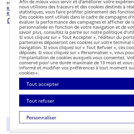
Afin de mieux vous servir et d’améliorer votre expérienc
Mis à jour le
01/08/2026
nous utilisons des traceurs et des cookies destinés à réal
Rechercher les établissements et services autour de
statistiques, vous faire profiter pleinement des fonction
Roubaix.
Des cookies sont utilisés dans le cadre de campagne d
Signaler une erreur
évaluer la performance des campagnes et afficher de la
personnalisée en fonction de votre navigation et de vot
savoir plus, consultez la partie sur notre politique d'uti
Si vous cliquez sur « Tout Accepter », l’éditeur du porta
partenaires déposeront ces cookies sur votre terminal l
navigation. Si vous cliquez sur « Tout Refuser », ces co
déposés. Si vous cliquez sur « Personnaliser », vous pou
l’implantation de cookies auxquels vous consentez. Vot
conservé pour une durée maximale de 13 mois et vous
informé et modifier vos préférences à tout moment sur
cookies ».
Tout accepter
Tout refuser
Tout déplier
Personnaliser
Présentation