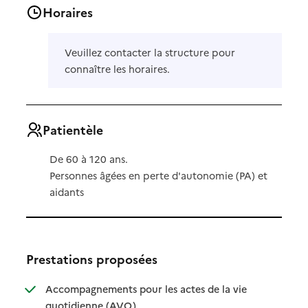
Horaires
Veuillez contacter la structure pour
connaître les horaires.
Patientèle
De 60 à 120 ans.
Personnes âgées en perte d'autonomie (PA) et
aidants
Prestations proposées
Accompagnements pour les actes de la vie
: disponible
: non disponible
quotidienne (AVQ)