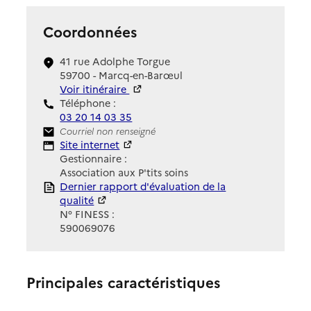
Coordonnées
41 rue Adolphe Torgue
59700 - Marcq-en-Barœul
Voir itinéraire
Téléphone :
03 20 14 03 35
Contact
Courriel non renseigné
Site Internet
Site internet
Gestionnaire :
Association aux P'tits soins
Rapport HAS
Dernier rapport d'évaluation de la
qualité
N° FINESS :
590069076
Principales caractéristiques