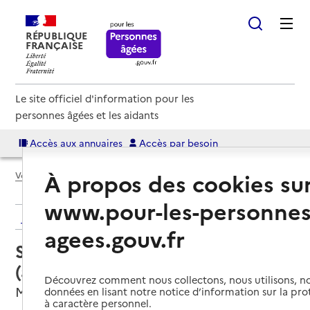
RÉPUBLIQUE
FRANÇAISE
Le site officiel d'information pour les
personnes âgées et les aidants
Accès aux annuaires
Accès par besoin
À propos des cookies su
Voir le fil d’Ariane
www.pour-les-personnes
Retour aux résultats de l'annuaire
agees.gouv.fr
Service autonomie à domicile
(aide) – Aux P'tits soins
Découvrez comment nous collectons, nous utilisons, no
Marcq-en-Barœul, NORD
données en lisant notre notice d’information sur la pr
à caractère personnel.