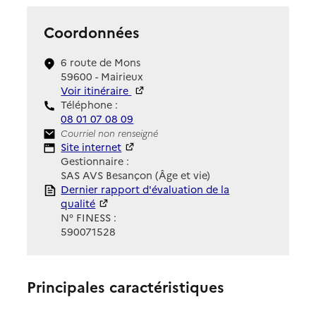
Coordonnées
6 route de Mons
59600 - Mairieux
Voir itinéraire
Téléphone :
08 01 07 08 09
Contact
Courriel non renseigné
Site Internet
Site internet
Gestionnaire :
SAS AVS Besançon (Âge et vie)
Rapport HAS
Dernier rapport d'évaluation de la
qualité
N° FINESS :
590071528
Principales caractéristiques