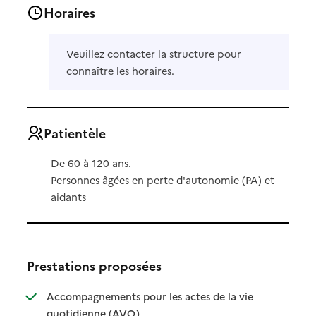
Horaires
Veuillez contacter la structure pour
connaître les horaires.
Patientèle
De 60 à 120 ans.
Personnes âgées en perte d'autonomie (PA) et
aidants
Prestations proposées
Accompagnements pour les actes de la vie
: disponible
: non disponible
quotidienne (AVQ)