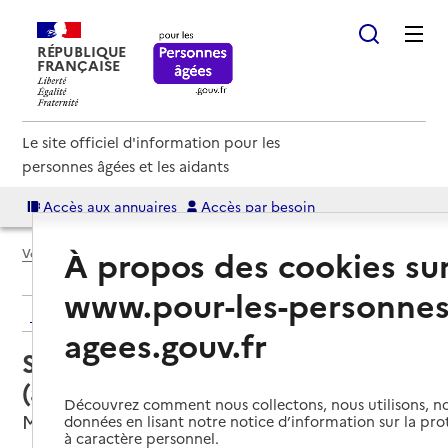
RÉPUBLIQUE
FRANÇAISE
Le site officiel d'information pour les
personnes âgées et les aidants
Accès aux annuaires
Accès par besoin
À propos des cookies su
Voir le fil d’Ariane
www.pour-les-personnes
Retour aux résultats de l'annuaire
agees.gouv.fr
Service autonomie à domicile
(aide) – Âges & Vie
Découvrez comment nous collectons, nous utilisons, no
Mairieux, NORD
données en lisant notre notice d’information sur la pr
à caractère personnel.