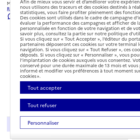
Afin de mieux vous servir et d’améliorer votre expérienc
Mis à jour le
01/08/2026
nous utilisons des traceurs et des cookies destinés à réal
Rechercher les établissements et services autour de Lille.
statistiques, vous faire profiter pleinement des fonction
Signaler une erreur
Des cookies sont utilisés dans le cadre de campagne d
évaluer la performance des campagnes et afficher de la
personnalisée en fonction de votre navigation et de vot
savoir plus, consultez la partie sur notre politique d'uti
Si vous cliquez sur « Tout Accepter », l’éditeur du porta
partenaires déposeront ces cookies sur votre terminal l
navigation. Si vous cliquez sur « Tout Refuser », ces co
déposés. Si vous cliquez sur « Personnaliser », vous pou
l’implantation de cookies auxquels vous consentez. Vot
conservé pour une durée maximale de 13 mois et vous
informé et modifier vos préférences à tout moment sur
cookies ».
Tout accepter
Tout déplier
Tout refuser
Personnaliser
Présentation