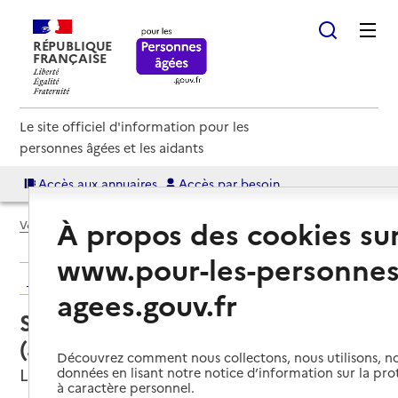
RÉPUBLIQUE
FRANÇAISE
Le site officiel d'information pour les
personnes âgées et les aidants
Accès aux annuaires
Accès par besoin
À propos des cookies su
Voir le fil d’Ariane
www.pour-les-personnes
Retour aux résultats de l'annuaire
agees.gouv.fr
Service autonomie à domicile
(aide) – Azaé Services Lille Ouest
Découvrez comment nous collectons, nous utilisons, no
Lille, NORD
données en lisant notre notice d’information sur la pr
à caractère personnel.