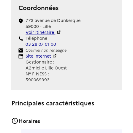
Coordonnées
773 avenue de Dunkerque
59000 - Lille
Voir itinéraire
Téléphone :
03 28 07 01 00
Contact
Courriel non renseigné
Site Internet
Site internet
Gestionnaire :
A2micile Lille Ouest
N° FINESS :
590069993
Principales caractéristiques
Horaires