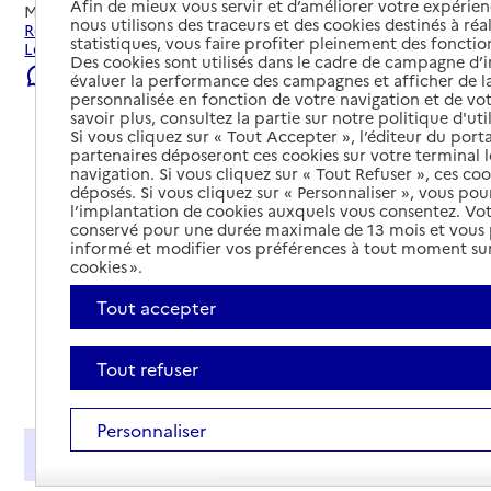
Afin de mieux vous servir et d’améliorer votre expérienc
Mis à jour le
01/08/2026
nous utilisons des traceurs et des cookies destinés à réal
Rechercher les établissements et services autour de
statistiques, vous faire profiter pleinement des fonction
Lecelles.
Des cookies sont utilisés dans le cadre de campagne d
Signaler une erreur
évaluer la performance des campagnes et afficher de la
personnalisée en fonction de votre navigation et de vot
savoir plus, consultez la partie sur notre politique d'uti
Si vous cliquez sur « Tout Accepter », l’éditeur du porta
partenaires déposeront ces cookies sur votre terminal l
navigation. Si vous cliquez sur « Tout Refuser », ces co
déposés. Si vous cliquez sur « Personnaliser », vous pou
l’implantation de cookies auxquels vous consentez. Vot
conservé pour une durée maximale de 13 mois et vous
informé et modifier vos préférences à tout moment sur
cookies ».
Tout accepter
Tout refuser
Tout déplier
Personnaliser
Présentation