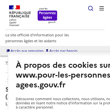
RÉPUBLIQUE
FRANÇAISE
Le site officiel d'information pour les
personnes âgées et les aidants
Accès aux annuaires
Accès par besoin
À propos des cookies su
Voir le fil d’Ariane
www.pour-les-personnes
Retour aux résultats de l'annuaire
agees.gouv.fr
Service autonomie à domicile
(aide) – Dom Horizon
Découvrez comment nous collectons, nous utilisons, no
Lecelles, NORD
données en lisant notre notice d’information sur la pr
à caractère personnel.