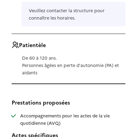
Veuillez contacter la structure pour
connaître les horaires.
Patientèle
De 60 à 120 ans.
Personnes âgées en perte d'autonomie (PA) et
aidants
Prestations proposées
Accompagnements pour les actes de la vie
: disponible
: non disponible
quotidienne (AVQ)
Actes spécifiques