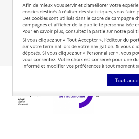
Organiser à l'avance sa propre
Afin de mieux vous servir et d’améliorer votre expérien
protection
Vivre à domicile avec une
cookies destinés à réaliser des statistiques, vous faire
maladie ou un handicap
Des cookies sont utilisés dans le cadre de campagne 
Les mesures de protection
campagnes et afficher de la publicité personnalisée en
Être hospitalisé
Les obligations de la famille
Pour en savoir plus, consultez la partie sur notre polit
Fin de vie à domicile
Si vous cliquez sur « Tout Accepter », l’éditeur du por
À qui s’adresser ?
sur votre terminal lors de votre navigation. Si vous cl
déposés. Si vous cliquez sur « Personnaliser », vous p
Les politiques du grand âge
vous consentez. Votre choix est conservé pour une d
informé et modifier vos préférences à tout moment sur
Tout acce