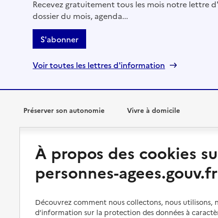
Recevez gratuitement tous les mois notre lettre d'
dossier du mois, agenda...
S'abonner
Voir toutes les lettres d'information
Préserver son autonomie
Vivre à domicile
Perte d'autonomie : évaluation
Bénéficier d'aide à domicile
À propos des cookies su
et droits
Bénéficier de soins à domicile
personnes-agees.gouv.fr
Aménager son logement et
s'équiper
Aides financières
Préserver son autonomie et sa
Solutions d'accueil temporaire
santé
Découvrez comment nous collectons, nous utilisons, no
d’information sur la protection des données à caractè
Partager son logement