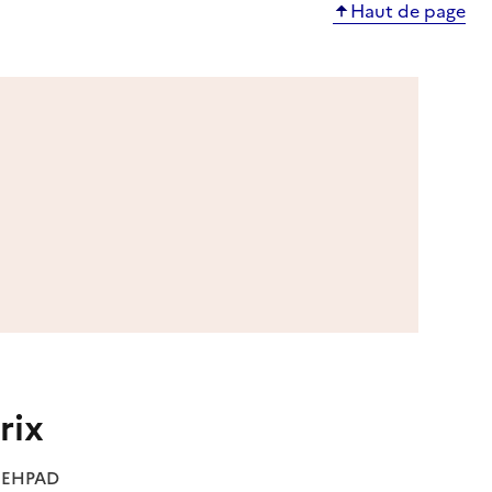
Haut de page
rix
es EHPAD