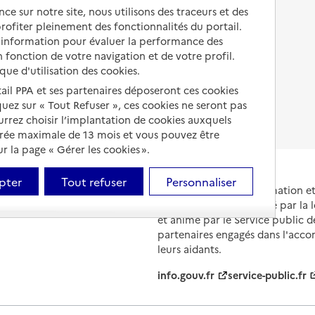
Autres solutions de logement
ce sur notre site, nous utilisons des traceurs et des
Comprendre les prix en
 profiter pleinement des fonctionnalités du portail.
EHPAD
d’information pour évaluer la performance des
 fonction de votre navigation et de votre profil.
Droits en EHPAD
ique d'utilisation des cookies.
Fin de vie en EHPAD
tail PPA et ses partenaires déposeront ces cookies
iquez sur « Tout Refuser », ces cookies ne seront pas
ourrez choisir l’implantation de cookies auxquels
urée maximale de 13 mois et vous pouvez être
 la page « Gérer les cookies ».
pter
Tout refuser
Personnaliser
Portail national d'information 
et de leurs proches, créé par la l
et animé par le Service public 
partenaires engagés dans l'acc
leurs aidants.
info.gouv.fr
service-public.fr