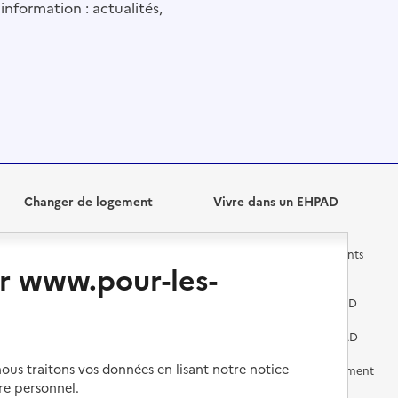
information : actualités,
Changer de logement
Vivre dans un EHPAD
Les questions à se poser
Les différents établissements
r www.pour-les-
médicalisés
Vivre dans une résidence avec
services pour seniors
Préparer l'entrée en EHPAD
Vivre chez un proche
Aides financières en EHPAD
us traitons vos données en lisant notre notice
Vivre en accueil familial
Prévention, accompagnement
et soins
re personnel.