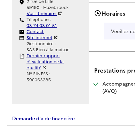
2 rue de Lille
59190 - Hazebrouck
Horaires
Voir itinéraire
Téléphone :
03 74 03 01 51
Veuillez c
Contact
Contact
Site Internet
Site internet
Gestionnaire :
SAS Bien à la maison
Rapport HAS
Dernier rapport
d'évaluation de la
qualité
Prestations p
N° FINESS :
590063285
Accompagnemen
: disponible
: non dispo
(AVQ)
Demande d'aide financière