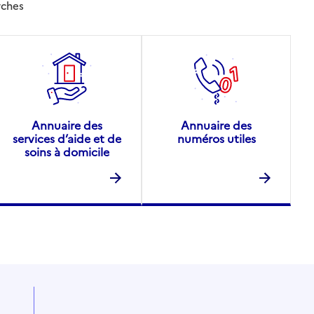
rches
Annuaire des
Annuaire des
services d’aide et de
numéros utiles
soins à domicile