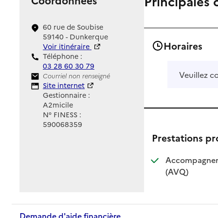
Principales 
60 rue de Soubise
59140 - Dunkerque
Horaires
Voir itinéraire
Téléphone :
03 28 60 30 79
Veuillez c
Contact
Courriel non renseigné
Site Internet
Site internet
Gestionnaire :
A2micile
N° FINESS :
590068359
Prestations p
Accompagnemen
: disponible
: non dispo
(AVQ)
Demande d'aide financière