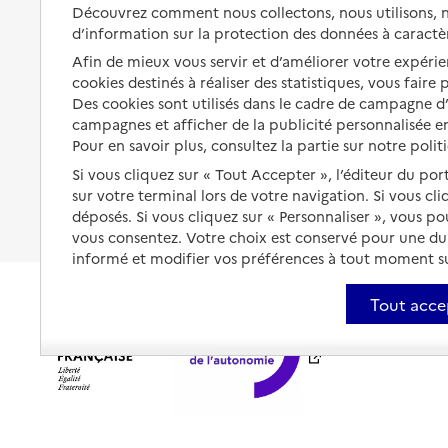
Solutions d'accueil temporaire
Découvrez comment nous collectons, nous utilisons, no
santé
d’information sur la protection des données à caractè
Partager son logement
Organiser à l'avance sa propre
Afin de mieux vous servir et d’améliorer votre expérien
protection
Vivre à domicile avec une
cookies destinés à réaliser des statistiques, vous faire
maladie ou un handicap
Des cookies sont utilisés dans le cadre de campagne 
Les mesures de protection
campagnes et afficher de la publicité personnalisée en
Être hospitalisé
Pour en savoir plus, consultez la partie sur notre polit
Les obligations de la famille
Fin de vie à domicile
Si vous cliquez sur « Tout Accepter », l’éditeur du por
À qui s’adresser ?
sur votre terminal lors de votre navigation. Si vous cl
déposés. Si vous cliquez sur « Personnaliser », vous p
Les politiques du grand âge
vous consentez. Votre choix est conservé pour une d
informé et modifier vos préférences à tout moment sur
Tout acce