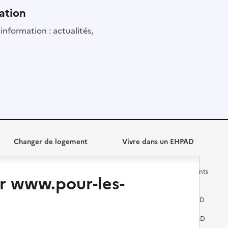
ation
information : actualités,
Changer de logement
Vivre dans un EHPAD
Les questions à se poser
Les différents établissements
r www.pour-les-
médicalisés
Vivre dans une résidence avec
services pour seniors
Préparer l'entrée en EHPAD
Vivre chez un proche
Aides financières en EHPAD