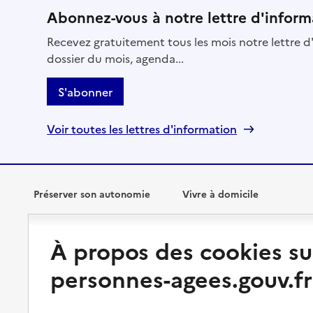
Abonnez-vous à notre lettre d'inform
Recevez gratuitement tous les mois notre lettre d'
dossier du mois, agenda...
S'abonner
Voir toutes les lettres d'information
Préserver son autonomie
Vivre à domicile
Perte d'autonomie : évaluation
Bénéficier d'aide à domicile
À propos des cookies su
et droits
Bénéficier de soins à domicile
personnes-agees.gouv.fr
Aménager son logement et
s'équiper
Aides financières
Préserver son autonomie et sa