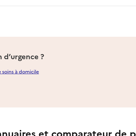
n d’urgence ?
e soins à domicile
nuaires et comparateur de p