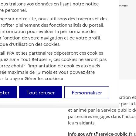
us traitons vos données en lisant notre notice
Vivre en accueil familial
Prévention, accompagnement
re personnel.
et soins
Autres solutions de logement
ce sur notre site, nous utilisons des traceurs et des
Comprendre les prix en
 profiter pleinement des fonctionnalités du portail.
EHPAD
d’information pour évaluer la performance des
 fonction de votre navigation et de votre profil.
Droits en EHPAD
ique d'utilisation des cookies.
Fin de vie en EHPAD
tail PPA et ses partenaires déposeront ces cookies
iquez sur « Tout Refuser », ces cookies ne seront pas
ourrez choisir l’implantation de cookies auxquels
urée maximale de 13 mois et vous pouvez être
 la page « Gérer les cookies ».
pter
Tout refuser
Personnaliser
Portail national d'information 
et de leurs proches, créé par la l
et animé par le Service public 
partenaires engagés dans l'acc
leurs aidants.
info.gouv.fr
service-public.fr