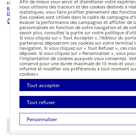
Afin de mieux vous servir et d’améliorer votre expérienc
Mis à jour le
01/08/2026
nous utilisons des traceurs et des cookies destinés à réal
Rechercher les établissements et services autour de
statistiques, vous faire profiter pleinement des fonction
Douai.
Des cookies sont utilisés dans le cadre de campagne d
Signaler une erreur
évaluer la performance des campagnes et afficher de la
personnalisée en fonction de votre navigation et de vot
savoir plus, consultez la partie sur notre politique d'uti
Si vous cliquez sur « Tout Accepter », l’éditeur du porta
partenaires déposeront ces cookies sur votre terminal l
navigation. Si vous cliquez sur « Tout Refuser », ces co
déposés. Si vous cliquez sur « Personnaliser », vous pou
l’implantation de cookies auxquels vous consentez. Vot
conservé pour une durée maximale de 13 mois et vous
informé et modifier vos préférences à tout moment sur
cookies ».
Tout accepter
Tout refuser
Tout déplier
Personnaliser
Présentation