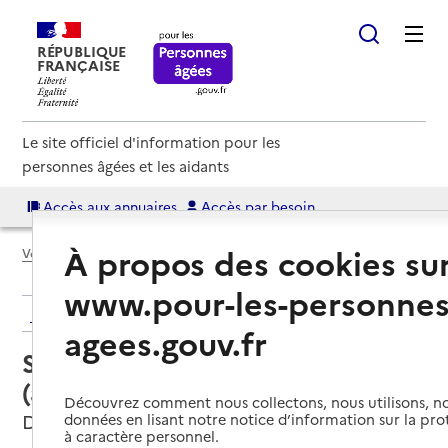
RÉPUBLIQUE
FRANÇAISE
Le site officiel d'information pour les
personnes âgées et les aidants
Accès aux annuaires
Accès par besoin
À propos des cookies su
Voir le fil d’Ariane
www.pour-les-personnes
Retour aux résultats de l'annuaire
agees.gouv.fr
Service autonomie à domicile
(aide) – Douai'de Services
Découvrez comment nous collectons, nous utilisons, no
Douai, NORD
données en lisant notre notice d’information sur la pr
à caractère personnel.