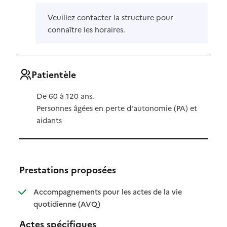
Veuillez contacter la structure pour
connaître les horaires.
Patientèle
De 60 à 120 ans.
Personnes âgées en perte d'autonomie (PA) et
aidants
Prestations proposées
Accompagnements pour les actes de la vie
: disponible
: non disponible
quotidienne (AVQ)
Actes spécifiques