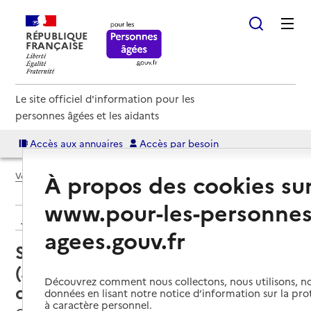
RÉPUBLIQUE
FRANÇAISE
Le site officiel d'information pour les
personnes âgées et les aidants
Accès aux annuaires
Accès par besoin
À propos des cookies su
Voir le fil d’Ariane
www.pour-les-personnes
Retour aux résultats de l'annuaire
agees.gouv.fr
Service autonomie à domicile
(aide) – Services Domitys Le parc
Découvrez comment nous collectons, nous utilisons, no
de Saint-Cloud
données en lisant notre notice d’information sur la pr
à caractère personnel.