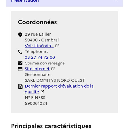
Coordonnées
29 rue Lallier
59400 - Cambrai
Voir itinéraire
Téléphone :
03 27 74 72 00
Contact
Courriel non renseigné
Site Internet
Site internet
Gestionnaire :
SARL DOMITYS NORD OUEST
Rapport HAS
Dernier rapport d'évaluation de la
qualité
N° FINESS :
590061024
Principales caractéristiques