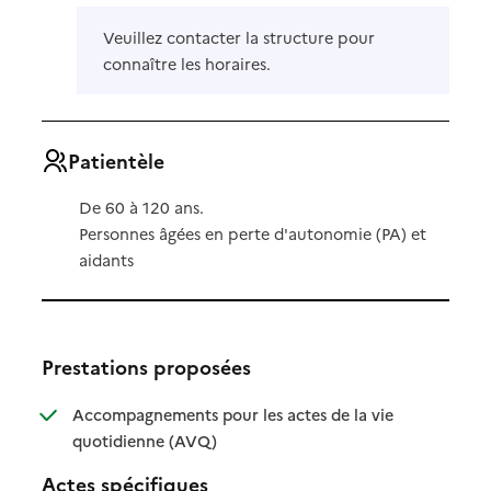
Veuillez contacter la structure pour
connaître les horaires.
Patientèle
De 60 à 120 ans.
Personnes âgées en perte d'autonomie (PA) et
aidants
Prestations proposées
Accompagnements pour les actes de la vie
: disponible
: non disponible
quotidienne (AVQ)
Actes spécifiques