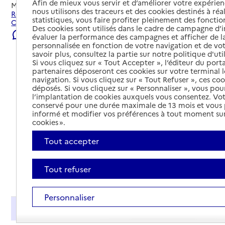
Afin de mieux vous servir et d’améliorer votre expérienc
Mis à jour le
01/08/2026
nous utilisons des traceurs et des cookies destinés à réal
Rechercher les établissements et services autour de
statistiques, vous faire profiter pleinement des fonction
Cambrai.
Des cookies sont utilisés dans le cadre de campagne d
Signaler une erreur
évaluer la performance des campagnes et afficher de la
personnalisée en fonction de votre navigation et de vot
savoir plus, consultez la partie sur notre politique d'uti
Si vous cliquez sur « Tout Accepter », l’éditeur du porta
partenaires déposeront ces cookies sur votre terminal l
navigation. Si vous cliquez sur « Tout Refuser », ces co
déposés. Si vous cliquez sur « Personnaliser », vous pou
l’implantation de cookies auxquels vous consentez. Vot
conservé pour une durée maximale de 13 mois et vous
informé et modifier vos préférences à tout moment sur
cookies ».
Tout accepter
Tout refuser
Tout déplier
Personnaliser
Présentation