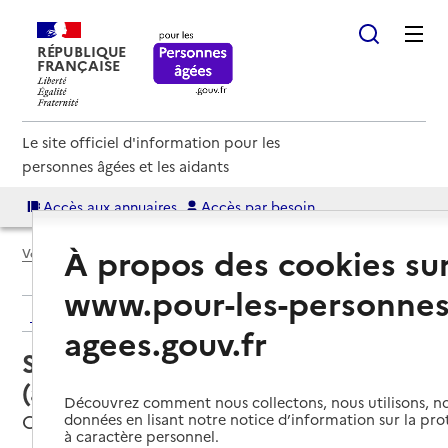
RÉPUBLIQUE
FRANÇAISE
Le site officiel d'information pour les
personnes âgées et les aidants
Accès aux annuaires
Accès par besoin
À propos des cookies su
Voir le fil d’Ariane
www.pour-les-personnes
Retour aux résultats de l'annuaire
agees.gouv.fr
Service autonomie à domicile
(aide) – Aide au Quotidien
Découvrez comment nous collectons, nous utilisons, no
Cambrai, NORD
données en lisant notre notice d’information sur la pr
à caractère personnel.