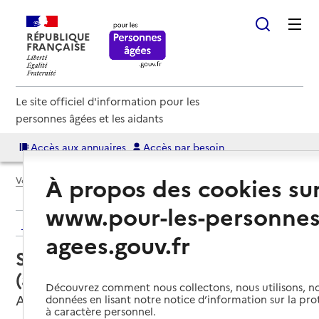
RÉPUBLIQUE
FRANÇAISE
Le site officiel d'information pour les
personnes âgées et les aidants
Accès aux annuaires
Accès par besoin
À propos des cookies su
Voir le fil d’Ariane
www.pour-les-personnes
Retour aux résultats de l'annuaire
agees.gouv.fr
Service autonomie à domicile
(aide) – Services du CCAS
Découvrez comment nous collectons, nous utilisons, no
Armentières, NORD
données en lisant notre notice d’information sur la pr
à caractère personnel.