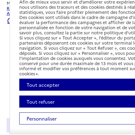
Afin de mieux vous servir et d’améliorer votre expérienc
Mis à jour le
06/08/2026
nous utilisons des traceurs et des cookies destinés à réal
Rechercher les établissements et services autour de
statistiques, vous faire profiter pleinement des fonction
Armentières.
Des cookies sont utilisés dans le cadre de campagne d
Signaler une erreur
évaluer la performance des campagnes et afficher de la
personnalisée en fonction de votre navigation et de vot
savoir plus, consultez la partie sur notre politique d'uti
Si vous cliquez sur « Tout Accepter », l’éditeur du porta
partenaires déposeront ces cookies sur votre terminal l
navigation. Si vous cliquez sur « Tout Refuser », ces co
déposés. Si vous cliquez sur « Personnaliser », vous pou
l’implantation de cookies auxquels vous consentez. Vot
conservé pour une durée maximale de 13 mois et vous
informé et modifier vos préférences à tout moment sur
cookies ».
Tout accepter
Tout refuser
Tout déplier
Personnaliser
Présentation