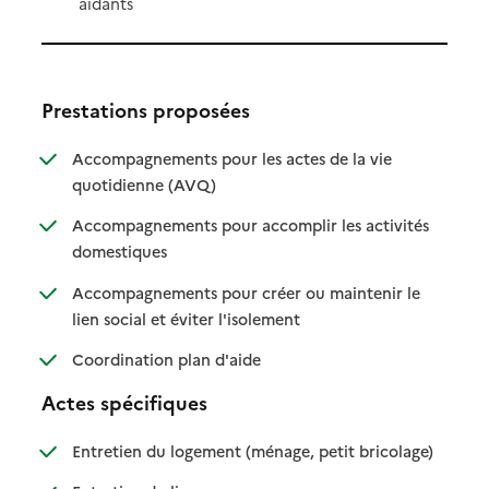
aidants
Prestations proposées
Accompagnements pour les actes de la vie
: disponible
: non disponible
quotidienne (AVQ)
Accompagnements pour accomplir les activités
: disponible
: non disponible
domestiques
Accompagnements pour créer ou maintenir le
: disponible
: non disponible
lien social et éviter l'isolement
: disponible
: non disponible
Coordination plan d'aide
Actes spécifiques
: disponible
: non dispo
Entretien du logement (ménage, petit bricolage)
: disponible
: non disponible