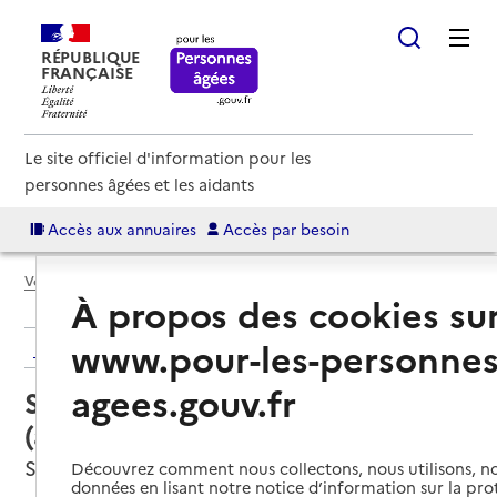
RÉPUBLIQUE
FRANÇAISE
Le site officiel d'information pour les
personnes âgées et les aidants
Accès aux annuaires
Accès par besoin
Voir le fil d’Ariane
À propos des cookies su
www.pour-les-personnes
Retour aux résultats de l'annuaire
agees.gouv.fr
Service autonomie à domicile
(aide) – Cœur de Nièvre
Saint-Saulge, NIEVRE
Découvrez comment nous collectons, nous utilisons, no
données en lisant notre notice d’information sur la pr