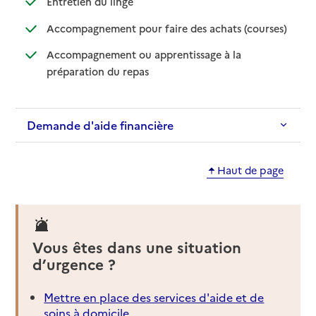
Entretien du linge
: disponib
: non disp
Accompagnement pour faire des achats (courses)
Accompagnement ou apprentissage à la
: disponible
: non disponible
préparation du repas
Demande d'aide financière
Haut de page
Vous êtes dans une situation
d’urgence ?
Mettre en place des services d'aide et de
soins à domicile