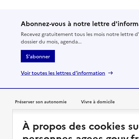
Abonnez-vous à notre lettre d'inform
Recevez gratuitement tous les mois notre lettre d'
dossier du mois, agenda...
S'abonner
Voir toutes les lettres d'information
Préserver son autonomie
Vivre à domicile
Perte d'autonomie : évaluation
Bénéficier d'aide à domicile
À propos des cookies su
et droits
Bénéficier de soins à domicile
personnes-agees.gouv.fr
Aménager son logement et