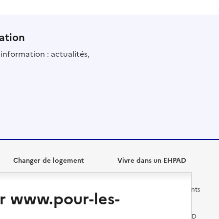
ation
information : actualités,
Changer de logement
Vivre dans un EHPAD
Les questions à se poser
Les différents établissements
r www.pour-les-
médicalisés
Vivre dans une résidence avec
services pour seniors
Préparer l'entrée en EHPAD