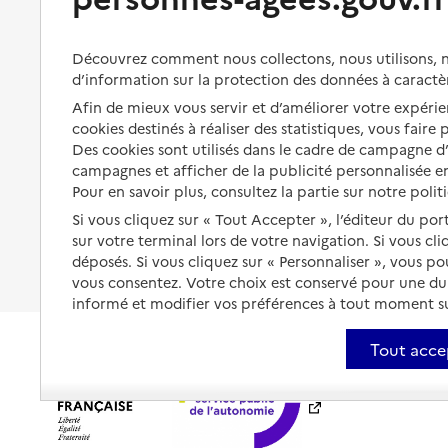
s'équiper
Aides financières
Préserver son autonomie et sa
Solutions d'accueil temporaire
Découvrez comment nous collectons, nous utilisons, no
santé
d’information sur la protection des données à caractè
Partager son logement
Organiser à l'avance sa propre
Afin de mieux vous servir et d’améliorer votre expérien
protection
cookies destinés à réaliser des statistiques, vous faire
Vivre à domicile avec une
maladie ou un handicap
Des cookies sont utilisés dans le cadre de campagne 
Les mesures de protection
campagnes et afficher de la publicité personnalisée en
Être hospitalisé
Pour en savoir plus, consultez la partie sur notre polit
Les obligations de la famille
Si vous cliquez sur « Tout Accepter », l’éditeur du por
Fin de vie à domicile
À qui s’adresser ?
sur votre terminal lors de votre navigation. Si vous cl
déposés. Si vous cliquez sur « Personnaliser », vous p
Les politiques du grand âge
vous consentez. Votre choix est conservé pour une d
informé et modifier vos préférences à tout moment sur
Tout acce