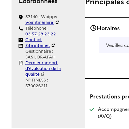
Principales 
Coordonnées
57140 - Woippy
Voir itinéraire
Horaires
Téléphone :
03 57 28 23 22
Contact
Contact
Veuillez c
Site Internet
Site internet
Gestionnaire :
SAS LOR-APAH
Rapport HAS
Dernier rapport
d'évaluation de la
qualité
N° FINESS :
570026211
Prestations p
Accompagnemen
: disponible
: non dispo
(AVQ)