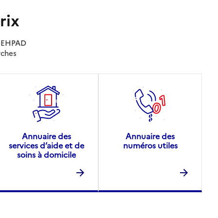
rix
es EHPAD
rches
Annuaire des
Annuaire des
services d’aide et de
numéros utiles
soins à domicile