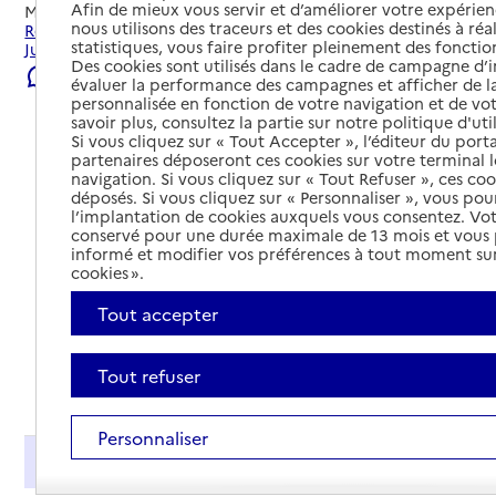
Afin de mieux vous servir et d’améliorer votre expérienc
Mis à jour le
23/07/2026
nous utilisons des traceurs et des cookies destinés à réal
Rechercher les établissements et services autour de Saint-
statistiques, vous faire profiter pleinement des fonction
Julien-lès-Metz.
Des cookies sont utilisés dans le cadre de campagne d
Signaler une erreur
évaluer la performance des campagnes et afficher de la
personnalisée en fonction de votre navigation et de vot
savoir plus, consultez la partie sur notre politique d'uti
Si vous cliquez sur « Tout Accepter », l’éditeur du porta
partenaires déposeront ces cookies sur votre terminal l
navigation. Si vous cliquez sur « Tout Refuser », ces co
déposés. Si vous cliquez sur « Personnaliser », vous pou
l’implantation de cookies auxquels vous consentez. Vot
conservé pour une durée maximale de 13 mois et vous
informé et modifier vos préférences à tout moment sur
cookies ».
Tout accepter
Tout refuser
Tout déplier
Personnaliser
Présentation