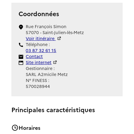
Coordonnées
Rue François Simon
57070 - Saint-Julien-lès-Metz
Voir itinéraire
Téléphone :
03 87 32 61 15
Contact
Contact
Site Internet
Site internet
Gestionnaire :
SARL A2micile Metz
N° FINESS :
570028944
Principales caractéristiques
Horaires