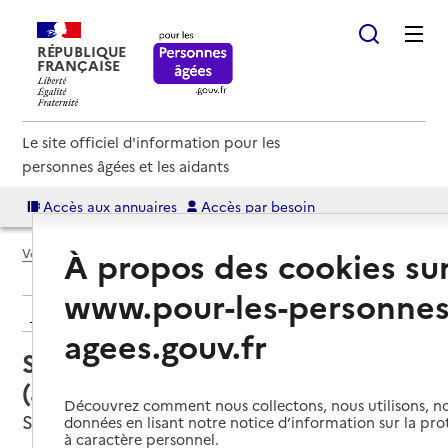
RÉPUBLIQUE
FRANÇAISE
Le site officiel d'information pour les
personnes âgées et les aidants
Accès aux annuaires
Accès par besoin
À propos des cookies su
Voir le fil d’Ariane
www.pour-les-personnes
Retour aux résultats de l'annuaire
agees.gouv.fr
Service autonomie à domicile
(aide) – Azaé Services
Découvrez comment nous collectons, nous utilisons, no
Saint-Julien-lès-Metz, MOSELLE
données en lisant notre notice d’information sur la pr
à caractère personnel.