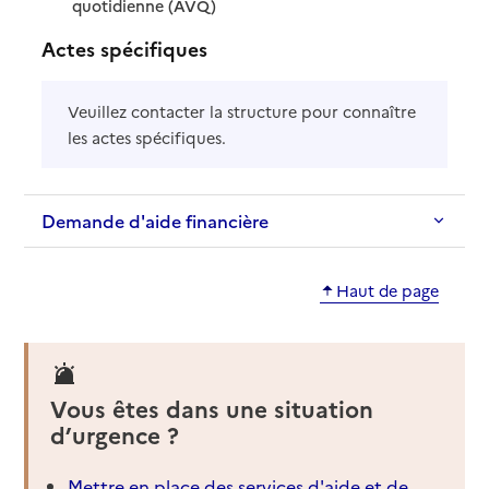
: disponible
: non disponible
quotidienne (AVQ)
Actes spécifiques
Veuillez contacter la structure pour connaître
les actes spécifiques.
Demande d'aide financière
Haut de page
Vous êtes dans une situation
d’urgence ?
Mettre en place des services d'aide et de