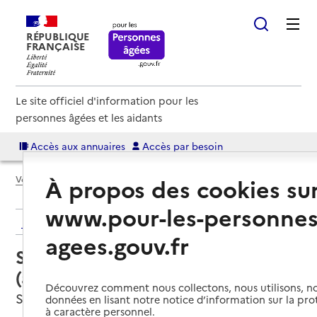
RÉPUBLIQUE
FRANÇAISE
Le site officiel d'information pour les
personnes âgées et les aidants
Accès aux annuaires
Accès par besoin
Voir le fil d’Ariane
À propos des cookies su
www.pour-les-personnes
Retour aux résultats de l'annuaire
agees.gouv.fr
Service autonomie à domicile
(aide) – Destia - A2 Chez soi
Découvrez comment nous collectons, nous utilisons, no
Saint-Avold, MOSELLE
données en lisant notre notice d’information sur la pr
à caractère personnel.