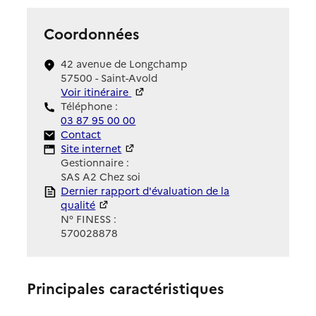
Coordonnées
42 avenue de Longchamp
57500 - Saint-Avold
Voir itinéraire
Téléphone :
03 87 95 00 00
Contact
Contact
Site Internet
Site internet
Gestionnaire :
SAS A2 Chez soi
Rapport HAS
Dernier rapport d'évaluation de la
qualité
N° FINESS :
570028878
Principales caractéristiques