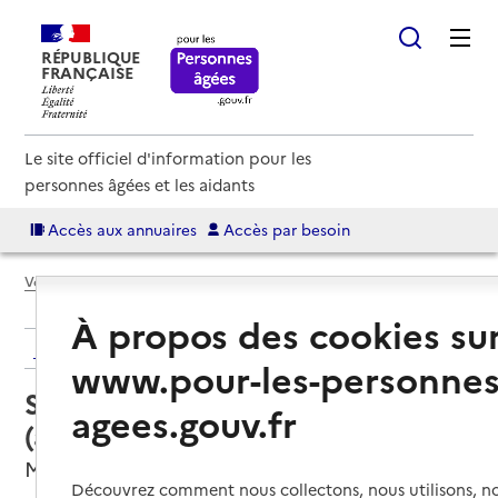
RÉPUBLIQUE
FRANÇAISE
Le site officiel d'information pour les
personnes âgées et les aidants
Accès aux annuaires
Accès par besoin
Voir le fil d’Ariane
À propos des cookies su
Retour aux résultats de l'annuaire
www.pour-les-personnes
Service autonomie à domicile
agees.gouv.fr
(aide) – Aidhom
Metz, MOSELLE
Découvrez comment nous collectons, nous utilisons, no