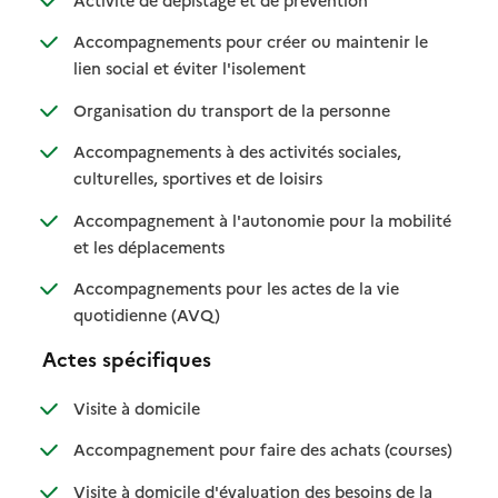
Accompagnements pour créer ou maintenir le
: disponible
: non disponible
lien social et éviter l'isolement
: disponible
: non disponible
Organisation du transport de la personne
Accompagnements à des activités sociales,
: disponible
: non disponible
culturelles, sportives et de loisirs
Accompagnement à l'autonomie pour la mobilité
: disponible
: non disponible
et les déplacements
Accompagnements pour les actes de la vie
: disponible
: non disponible
quotidienne (AVQ)
Actes spécifiques
: disponible
: non disponible
Visite à domicile
: disponib
: non disp
Accompagnement pour faire des achats (courses)
Visite à domicile d'évaluation des besoins de la