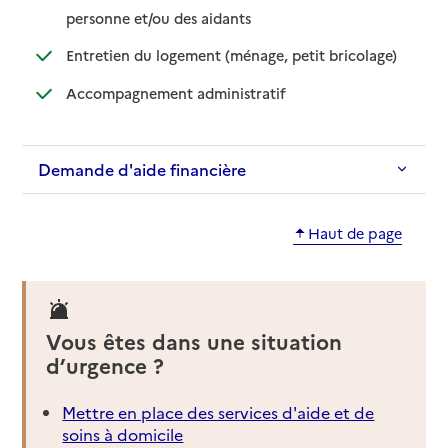
: disponible
: non disponible
personne et/ou des aidants
: disponible
: non dispo
Entretien du logement (ménage, petit bricolage)
: disponible
: non disponible
Accompagnement administratif
Demande d'aide financière
Haut de page
Vous êtes dans une situation
d’urgence ?
Mettre en place des services d'aide et de
soins à domicile