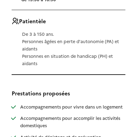
Patientèle
De 3 à 150 ans.
Personnes âgées en perte d'autonomie (PA) et
aidants
Personnes en situation de handicap (PH) et
aidants
Prestations proposées
: disponibl
: non dispo
Accompagnements pour vivre dans un logement
Accompagnements pour accomplir les activités
: disponible
: non disponible
domestiques
: disponible
: non disponible
Activité de dépistage et de prévention