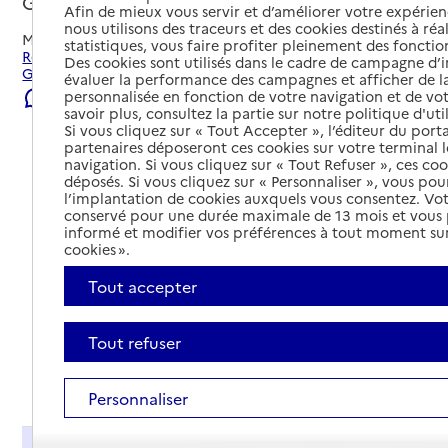
Gandrange, MOSELLE
Afin de mieux vous servir et d’améliorer votre expérienc
nous utilisons des traceurs et des cookies destinés à réal
Mis à jour le
23/07/2026
statistiques, vous faire profiter pleinement des fonction
Rechercher les établissements et services autour de
Des cookies sont utilisés dans le cadre de campagne d
Gandrange.
évaluer la performance des campagnes et afficher de la
personnalisée en fonction de votre navigation et de vot
Signaler une erreur
savoir plus, consultez la partie sur notre politique d'uti
Si vous cliquez sur « Tout Accepter », l’éditeur du porta
partenaires déposeront ces cookies sur votre terminal l
navigation. Si vous cliquez sur « Tout Refuser », ces co
déposés. Si vous cliquez sur « Personnaliser », vous pou
l’implantation de cookies auxquels vous consentez. Vot
conservé pour une durée maximale de 13 mois et vous
informé et modifier vos préférences à tout moment sur
cookies ».
Tout accepter
Tout refuser
Tout déplier
Personnaliser