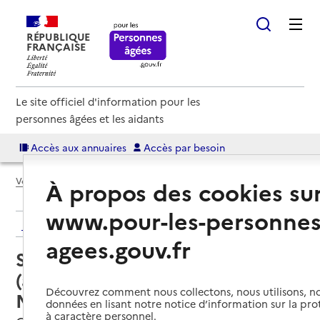
RÉPUBLIQUE
FRANÇAISE
Le site officiel d'information pour les
personnes âgées et les aidants
Accès aux annuaires
Accès par besoin
Voir le fil d’Ariane
À propos des cookies su
www.pour-les-personnes
Retour aux résultats de l'annuaire
agees.gouv.fr
Service autonomie à domicile
(aide) – ADMR des Rives de
Découvrez comment nous collectons, nous utilisons, no
Moselle
données en lisant notre notice d’information sur la pr
à caractère personnel.