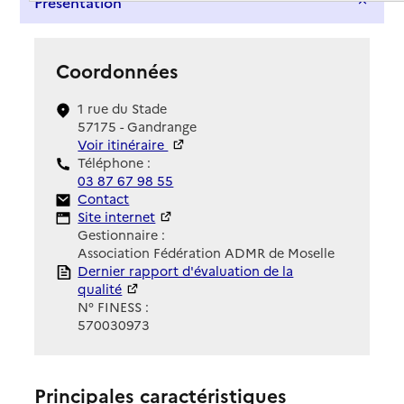
Présentation
Coordonnées
1 rue du Stade
57175 - Gandrange
Voir itinéraire
Téléphone :
03 87 67 98 55
Contact
Contact
Site Internet
Site internet
Gestionnaire :
Association Fédération ADMR de Moselle
Rapport HAS
Dernier rapport d'évaluation de la
qualité
N° FINESS :
570030973
Principales caractéristiques