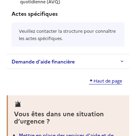
: disponible
: non disponible
quotidienne (AVQ)
Actes spécifiques
Veuillez contacter la structure pour connaître
les actes spécifiques.
Demande d'aide financière
Haut de page
Vous êtes dans une situation
d’urgence ?
Mettre en place des services d'aide et de