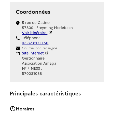
Coordonnées
5 rue du Casino
57800 - Freyming-Merlebach
Voir itinéraire
Téléphone :
03 87 81 50 50
Contact
Courriel non renseigné
Site Internet
Site internet
Gestionnaire :
Association Amapa
N° FINESS :
570031088
Principales caractéristiques
Horaires