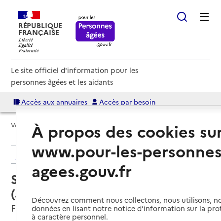
RÉPUBLIQUE
FRANÇAISE
Le site officiel d'information pour les
personnes âgées et les aidants
Accès aux annuaires
Accès par besoin
À propos des cookies su
Voir le fil d’Ariane
www.pour-les-personnes
Retour aux résultats de l'annuaire
agees.gouv.fr
Service autonomie à domicile
(aide) – Amapa
Découvrez comment nous collectons, nous utilisons, no
Freyming-Merlebach, MOSELLE
données en lisant notre notice d’information sur la pr
à caractère personnel.