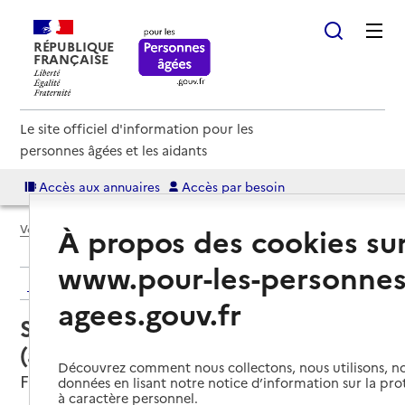
RÉPUBLIQUE
FRANÇAISE
Le site officiel d'information pour les
personnes âgées et les aidants
Accès aux annuaires
Accès par besoin
Voir le fil d’Ariane
À propos des cookies su
www.pour-les-personnes
Retour aux résultats de l'annuaire
agees.gouv.fr
Service autonomie à domicile
(aide) – Servitis
Découvrez comment nous collectons, nous utilisons, no
Forbach, MOSELLE
données en lisant notre notice d’information sur la pr
à caractère personnel.