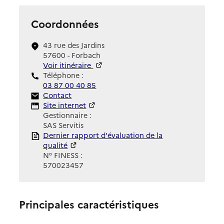
Coordonnées
43 rue des Jardins
57600 - Forbach
Voir itinéraire
Téléphone :
03 87 00 40 85
Contact
Contact
Site Internet
Site internet
Gestionnaire :
SAS Servitis
Rapport HAS
Dernier rapport d'évaluation de la
qualité
N° FINESS :
570023457
Principales caractéristiques