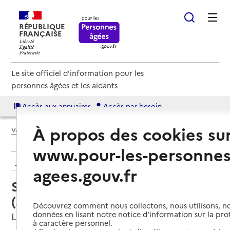
RÉPUBLIQUE
FRANÇAISE
Le site officiel d'information pour les
personnes âgées et les aidants
Accès aux annuaires
Accès par besoin
À propos des cookies su
Voir le fil d’Ariane
www.pour-les-personnes
Retour aux résultats de l'annuaire
agees.gouv.fr
Service autonomie à domicile
(aide) – Services du CCAS
Découvrez comment nous collectons, nous utilisons, no
données en lisant notre notice d’information sur la pr
Lorient, MORBIHAN
à caractère personnel.