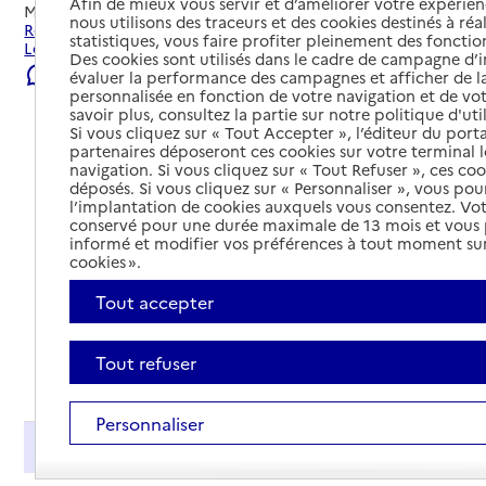
Afin de mieux vous servir et d’améliorer votre expérienc
Mis à jour le
23/07/2026
nous utilisons des traceurs et des cookies destinés à réal
Rechercher les établissements et services autour de
statistiques, vous faire profiter pleinement des fonction
Lorient.
Des cookies sont utilisés dans le cadre de campagne d
Signaler une erreur
évaluer la performance des campagnes et afficher de la
personnalisée en fonction de votre navigation et de vot
savoir plus, consultez la partie sur notre politique d'uti
Si vous cliquez sur « Tout Accepter », l’éditeur du porta
partenaires déposeront ces cookies sur votre terminal l
navigation. Si vous cliquez sur « Tout Refuser », ces co
déposés. Si vous cliquez sur « Personnaliser », vous pou
l’implantation de cookies auxquels vous consentez. Vot
conservé pour une durée maximale de 13 mois et vous
informé et modifier vos préférences à tout moment sur
cookies ».
Tout accepter
Tout refuser
Tout déplier
Personnaliser
Présentation