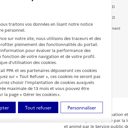
Vivre dans une résidence avec
services pour seniors
Préparer l'entrée en EHPAD
Vivre chez un proche
Aides financières en EHPAD
us traitons vos données en lisant notre notice
Vivre en accueil familial
Prévention, accompagnement
re personnel.
et soins
ce sur notre site, nous utilisons des traceurs et des
Autres solutions de logement
 profiter pleinement des fonctionnalités du portail.
Comprendre les prix en
EHPAD
d’information pour évaluer la performance des
 fonction de votre navigation et de votre profil.
Droits en EHPAD
ique d'utilisation des cookies.
tail PPA et ses partenaires déposeront ces cookies
Fin de vie en EHPAD
iquez sur « Tout Refuser », ces cookies ne seront pas
ourrez choisir l’implantation de cookies auxquels
urée maximale de 13 mois et vous pouvez être
 la page « Gérer les cookies ».
pter
Tout refuser
Personnaliser
Portail national d'information 
et de leurs proches, créé par la l
et animé par le Service public 