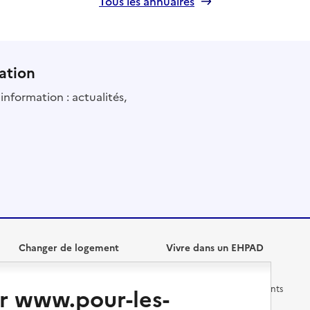
Tous les annuaires
ation
information : actualités,
Changer de logement
Vivre dans un EHPAD
Les questions à se poser
Les différents établissements
r www.pour-les-
médicalisés