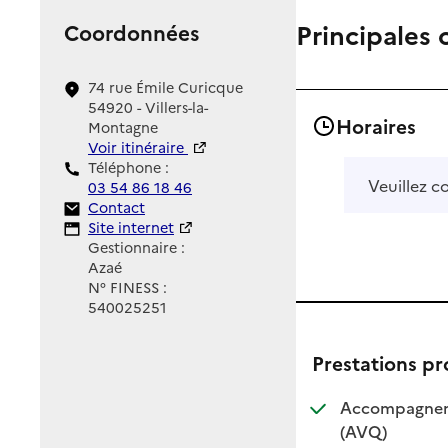
Principales 
Coordonnées
74 rue Émile Curicque
54920 - Villers-la-
Horaires
Montagne
Voir itinéraire
Téléphone :
Veuillez c
03 54 86 18 46
Contact
Contact
Site Internet
Site internet
Gestionnaire :
Azaé
N° FINESS :
540025251
Prestations p
Accompagnemen
: disponible
: non dispo
(AVQ)