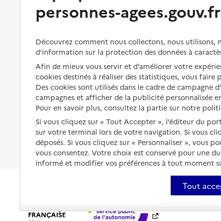
Bénéficier de soins à domicile
personnes-agees.gouv.fr
Aménager son logement et
s'équiper
Aides financières
Préserver son autonomie et sa
Solutions d'accueil temporaire
Découvrez comment nous collectons, nous utilisons, no
santé
d’information sur la protection des données à caractè
Partager son logement
Afin de mieux vous servir et d’améliorer votre expérien
Organiser à l'avance sa propre
protection
cookies destinés à réaliser des statistiques, vous faire
Vivre à domicile avec une
maladie ou un handicap
Des cookies sont utilisés dans le cadre de campagne 
Les mesures de protection
campagnes et afficher de la publicité personnalisée en
Être hospitalisé
Pour en savoir plus, consultez la partie sur notre polit
Les obligations de la famille
Si vous cliquez sur « Tout Accepter », l’éditeur du por
Fin de vie à domicile
À qui s’adresser ?
sur votre terminal lors de votre navigation. Si vous cl
déposés. Si vous cliquez sur « Personnaliser », vous p
Les politiques du grand âge
vous consentez. Votre choix est conservé pour une d
informé et modifier vos préférences à tout moment sur
Tout acce