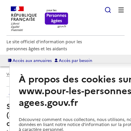
RÉPUBLIQUE
FRANÇAISE
Le site officiel d'information pour les
personnes âgées et les aidants
Accès aux annuaires
Accès par besoin
Voir le fil d’Ariane
À propos des cookies su
www.pour-les-personnes
Retour aux résultats de l'annuaire
agees.gouv.fr
Service autonomie à domicile
(aide) – Union des associations
Découvrez comment nous collectons, nous utilisons, no
d'aide à la famille
données en lisant notre notice d’information sur la pr
à caractère personnel.