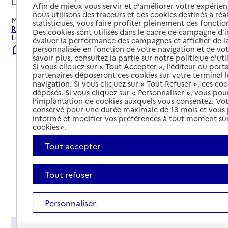
Longwy, MEURTHE-ET-MOSELLE
Afin de mieux vous servir et d’améliorer votre expérienc
nous utilisons des traceurs et des cookies destinés à réal
Mis à jour le
22/07/2026
statistiques, vous faire profiter pleinement des fonction
Rechercher les établissements et services autour de
Des cookies sont utilisés dans le cadre de campagne d
Longwy.
évaluer la performance des campagnes et afficher de la
personnalisée en fonction de votre navigation et de vot
Signaler une erreur
savoir plus, consultez la partie sur notre politique d'uti
Si vous cliquez sur « Tout Accepter », l’éditeur du porta
partenaires déposeront ces cookies sur votre terminal l
navigation. Si vous cliquez sur « Tout Refuser », ces co
déposés. Si vous cliquez sur « Personnaliser », vous pou
l’implantation de cookies auxquels vous consentez. Vot
conservé pour une durée maximale de 13 mois et vous
informé et modifier vos préférences à tout moment sur
cookies ».
Tout accepter
Tout refuser
Tout déplier
Personnaliser