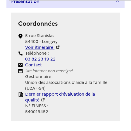
Présentation
Coordonnées
5 rue Stanislas
54400 - Longwy
Voir itinéraire
Téléphone :
03 82 23 19 22
Contact
Contact
Site Internet
Site internet non renseigné
Gestionnaire :
Union des associations d'aide à la famille
(U2AF-54)
Rapport HAS
Dernier rapport d'évaluation de la
qualité
N° FINESS :
540019452