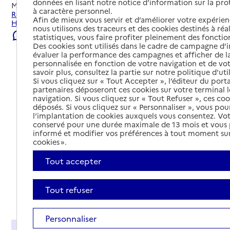
données en lisant notre notice d’information sur la pr
Mis à jour le
22/07/2026
à caractère personnel.
Rechercher les établissements et services autour de
Afin de mieux vous servir et d’améliorer votre expérienc
Haroué.
nous utilisons des traceurs et des cookies destinés à réal
Signaler une erreur
statistiques, vous faire profiter pleinement des fonction
Des cookies sont utilisés dans le cadre de campagne d
évaluer la performance des campagnes et afficher de la
personnalisée en fonction de votre navigation et de vot
savoir plus, consultez la partie sur notre politique d'uti
Si vous cliquez sur « Tout Accepter », l’éditeur du porta
partenaires déposeront ces cookies sur votre terminal l
navigation. Si vous cliquez sur « Tout Refuser », ces co
déposés. Si vous cliquez sur « Personnaliser », vous pou
l’implantation de cookies auxquels vous consentez. Vot
conservé pour une durée maximale de 13 mois et vous
informé et modifier vos préférences à tout moment sur
cookies ».
Tout accepter
Tout refuser
Tout déplier
Personnaliser