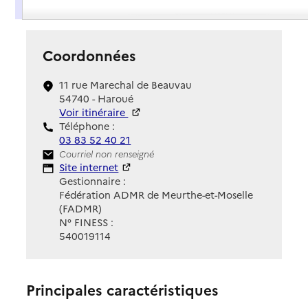
Présentation
Coordonnées
11 rue Marechal de Beauvau
54740 - Haroué
Voir itinéraire
Téléphone :
03 83 52 40 21
Contact
Courriel non renseigné
Site Internet
Site internet
Gestionnaire :
Fédération ADMR de Meurthe-et-Moselle
(FADMR)
N° FINESS :
540019114
Principales caractéristiques