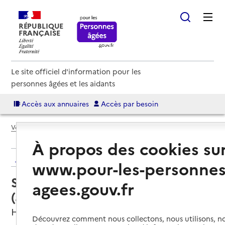
RÉPUBLIQUE
FRANÇAISE
Le site officiel d'information pour les
personnes âgées et les aidants
Accès aux annuaires
Accès par besoin
Voir le fil d’Ariane
À propos des cookies su
Retour aux résultats de l'annuaire
www.pour-les-personnes
Service autonomie à domicile
agees.gouv.fr
(aide) – ADMR
Haroué, MEURTHE-ET-MOSELLE
Découvrez comment nous collectons, nous utilisons, no