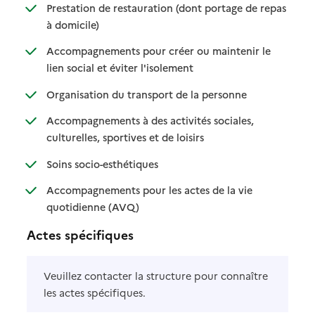
Prestation de restauration (dont portage de repas
: disponible
: non disponible
à domicile)
Accompagnements pour créer ou maintenir le
: disponible
: non disponible
lien social et éviter l'isolement
: disponible
: non disponible
Organisation du transport de la personne
Accompagnements à des activités sociales,
: disponible
: non disponible
culturelles, sportives et de loisirs
: disponible
: non disponible
Soins socio-esthétiques
Accompagnements pour les actes de la vie
: disponible
: non disponible
quotidienne (AVQ)
Actes spécifiques
Veuillez contacter la structure pour connaître
les actes spécifiques.