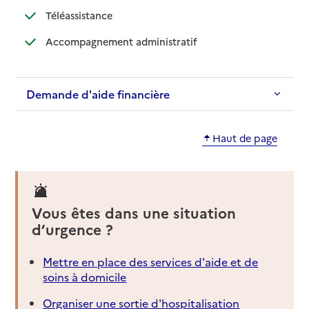
: disponible
: non disponible
Téléassistance
: disponible
: non disponible
Accompagnement administratif
Demande d'aide financière
Haut de page
Vous êtes dans une situation
d’urgence ?
Mettre en place des services d'aide et de
soins à domicile
Organiser une sortie d'hospitalisation