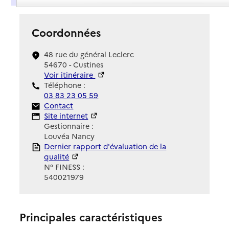
Coordonnées
48 rue du général Leclerc
54670 - Custines
Voir itinéraire
Téléphone :
03 83 23 05 59
Contact
Contact
Site Internet
Site internet
Gestionnaire :
Louvéa Nancy
Rapport HAS
Dernier rapport d'évaluation de la
qualité
N° FINESS :
540021979
Principales caractéristiques