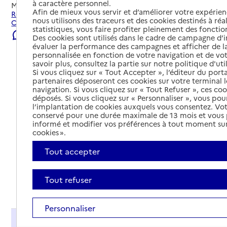
à caractère personnel.
Mis à jour le
06/08/2026
Afin de mieux vous servir et d’améliorer votre expérienc
Rechercher les établissements et services autour de
nous utilisons des traceurs et des cookies destinés à réal
Custines.
statistiques, vous faire profiter pleinement des fonction
Signaler une erreur
Des cookies sont utilisés dans le cadre de campagne d
évaluer la performance des campagnes et afficher de la
personnalisée en fonction de votre navigation et de vot
savoir plus, consultez la partie sur notre politique d'uti
Si vous cliquez sur « Tout Accepter », l’éditeur du porta
partenaires déposeront ces cookies sur votre terminal l
navigation. Si vous cliquez sur « Tout Refuser », ces co
déposés. Si vous cliquez sur « Personnaliser », vous pou
l’implantation de cookies auxquels vous consentez. Vot
conservé pour une durée maximale de 13 mois et vous
informé et modifier vos préférences à tout moment sur
cookies ».
Tout accepter
Tout refuser
Tout déplier
Personnaliser
Présentation