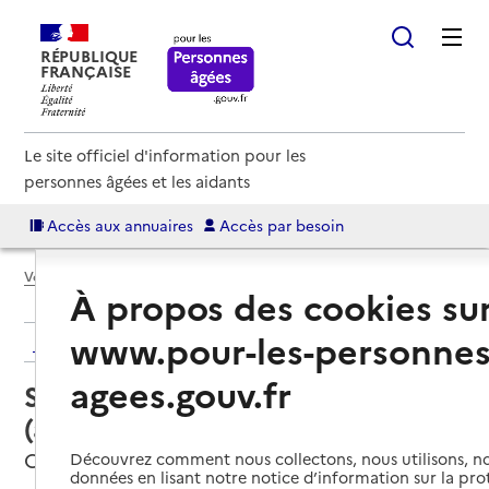
RÉPUBLIQUE
FRANÇAISE
Le site officiel d'information pour les
personnes âgées et les aidants
Accès aux annuaires
Accès par besoin
Voir le fil d’Ariane
À propos des cookies su
www.pour-les-personnes
Retour aux résultats de l'annuaire
agees.gouv.fr
Service autonomie à domicile
(aide) – Louvéa
Custines, MEURTHE-ET-MOSELLE
Découvrez comment nous collectons, nous utilisons, no
données en lisant notre notice d’information sur la pr