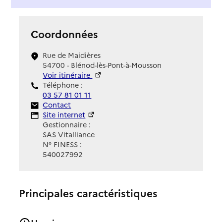
Coordonnées
Rue de Maidières
54700 - Blénod-lès-Pont-à-Mousson
Voir itinéraire
Téléphone :
03 57 81 01 11
Contact
Contact
Site Internet
Site internet
Gestionnaire :
SAS Vitalliance
N° FINESS :
540027992
Principales caractéristiques