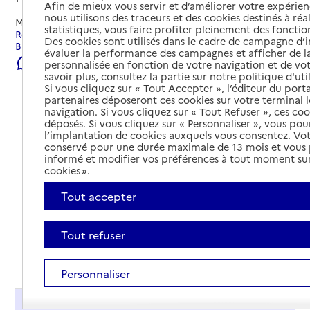
Afin de mieux vous servir et d’améliorer votre expérienc
nous utilisons des traceurs et des cookies destinés à réal
Mis à jour le
23/07/2026
statistiques, vous faire profiter pleinement des fonction
Rechercher les établissements et services autour de
Des cookies sont utilisés dans le cadre de campagne d
Blénod-lès-Pont-à-Mousson.
évaluer la performance des campagnes et afficher de la
Signaler une erreur
personnalisée en fonction de votre navigation et de vot
savoir plus, consultez la partie sur notre politique d'uti
Si vous cliquez sur « Tout Accepter », l’éditeur du porta
partenaires déposeront ces cookies sur votre terminal l
navigation. Si vous cliquez sur « Tout Refuser », ces co
déposés. Si vous cliquez sur « Personnaliser », vous pou
l’implantation de cookies auxquels vous consentez. Vot
conservé pour une durée maximale de 13 mois et vous
informé et modifier vos préférences à tout moment sur
cookies ».
Tout accepter
Tout refuser
Tout déplier
Personnaliser
Présentation