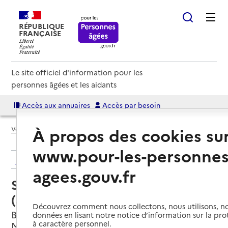
RÉPUBLIQUE
FRANÇAISE
Le site officiel d'information pour les
personnes âgées et les aidants
Accès aux annuaires
Accès par besoin
À propos des cookies su
Voir le fil d’Ariane
www.pour-les-personnes
Retour aux résultats de l'annuaire
agees.gouv.fr
Service autonomie à domicile
(aide) – Vitalliance
Découvrez comment nous collectons, nous utilisons, no
Blénod-lès-Pont-à-Mousson, MEURTHE-ET-
données en lisant notre notice d’information sur la pr
à caractère personnel.
MOSELLE