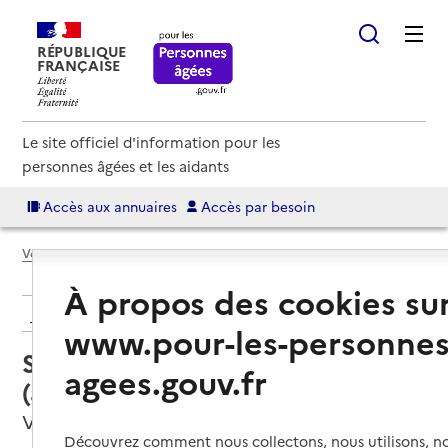
RÉPUBLIQUE
FRANÇAISE
Le site officiel d'information pour les
personnes âgées et les aidants
Accès aux annuaires
Accès par besoin
Voir le fil d’Ariane
À propos des cookies su
Retour aux résultats de l'annuaire
www.pour-les-personnes
Service autonomie à domicile
agees.gouv.fr
(aide) – ASD Miris
Villeurbanne, METROPOLE DE LYON
Découvrez comment nous collectons, nous utilisons, no