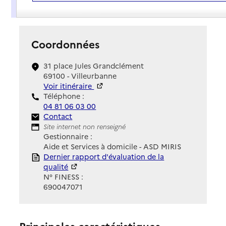
Présentation
Coordonnées
31 place Jules Grandclément
69100 - Villeurbanne
Voir itinéraire
Téléphone :
04 81 06 03 00
Contact
Contact
Site Internet
Site internet non renseigné
Gestionnaire :
Aide et Services à domicile - ASD MIRIS
Rapport HAS
Dernier rapport d'évaluation de la
qualité
N° FINESS :
690047071
Principales caractéristiques