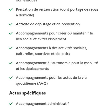
domestiques
Prestation de restauration (dont portage de repas
: disponible
: non disponible
à domicile)
: disponible
: non disponible
Activité de dépistage et de prévention
Accompagnements pour créer ou maintenir le
: disponible
: non disponible
lien social et éviter l'isolement
Accompagnements à des activités sociales,
: disponible
: non disponible
culturelles, sportives et de loisirs
Accompagnement à l'autonomie pour la mobilité
: disponible
: non disponible
et les déplacements
Accompagnements pour les actes de la vie
: disponible
: non disponible
quotidienne (AVQ)
Actes spécifiques
: disponible
: non disponible
Accompagnement administratif