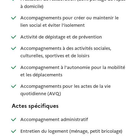
: disponible
: non disponible
à domicile)
Accompagnements pour créer ou maintenir le
: disponible
: non disponible
lien social et éviter l'isolement
: disponible
: non disponible
Activité de dépistage et de prévention
Accompagnements à des activités sociales,
: disponible
: non disponible
culturelles, sportives et de loisirs
Accompagnement à l'autonomie pour la mobilité
: disponible
: non disponible
et les déplacements
Accompagnements pour les actes de la vie
: disponible
: non disponible
quotidienne (AVQ)
Actes spécifiques
: disponible
: non disponible
Accompagnement administratif
: disponible
: non dispo
Entretien du logement (ménage, petit bricolage)