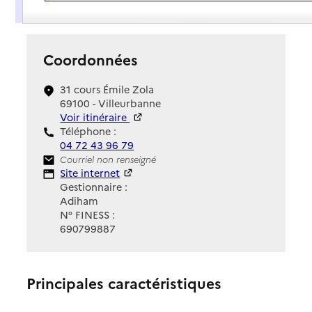
Présentation
Coordonnées
31 cours Émile Zola
69100 - Villeurbanne
Voir itinéraire
Téléphone :
04 72 43 96 79
Contact
Courriel non renseigné
Site Internet
Site internet
Gestionnaire :
Adiham
N° FINESS :
690799887
Principales caractéristiques