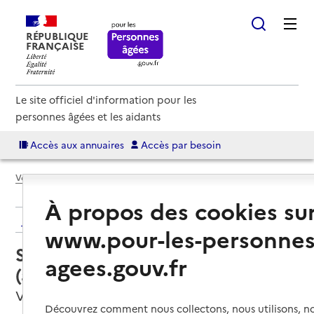
RÉPUBLIQUE
FRANÇAISE
Le site officiel d'information pour les
personnes âgées et les aidants
Accès aux annuaires
Accès par besoin
Voir le fil d’Ariane
À propos des cookies su
Retour aux résultats de l'annuaire
www.pour-les-personnes
Service autonomie à domicile
agees.gouv.fr
(aide) – Adiham
Villeurbanne, METROPOLE DE LYON
Découvrez comment nous collectons, nous utilisons, no