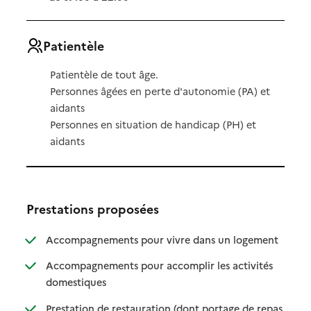
Patientèle
Patientèle de tout âge.
Personnes âgées en perte d'autonomie (PA) et
aidants
Personnes en situation de handicap (PH) et
aidants
Prestations proposées
: disponibl
: non dispo
Accompagnements pour vivre dans un logement
Accompagnements pour accomplir les activités
: disponible
: non disponible
domestiques
Prestation de restauration (dont portage de repas