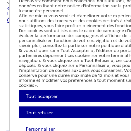
Découvrez comment nous collectons, nous utilisons, no
Mis à jour le
02/08/2026
données en lisant notre notice d’information sur la pr
Rechercher les établissements et services autour de
à caractère personnel.
Tassin-la-Demi-Lune.
Afin de mieux vous servir et d’améliorer votre expérienc
Signaler une erreur
nous utilisons des traceurs et des cookies destinés à réal
statistiques, vous faire profiter pleinement des fonction
Des cookies sont utilisés dans le cadre de campagne d
évaluer la performance des campagnes et afficher de la
personnalisée en fonction de votre navigation et de vot
savoir plus, consultez la partie sur notre politique d'uti
Si vous cliquez sur « Tout Accepter », l’éditeur du porta
partenaires déposeront ces cookies sur votre terminal l
navigation. Si vous cliquez sur « Tout Refuser », ces co
déposés. Si vous cliquez sur « Personnaliser », vous pou
l’implantation de cookies auxquels vous consentez. Vot
conservé pour une durée maximale de 13 mois et vous
informé et modifier vos préférences à tout moment sur
cookies ».
Tout accepter
Tout refuser
Tout déplier
Personnaliser