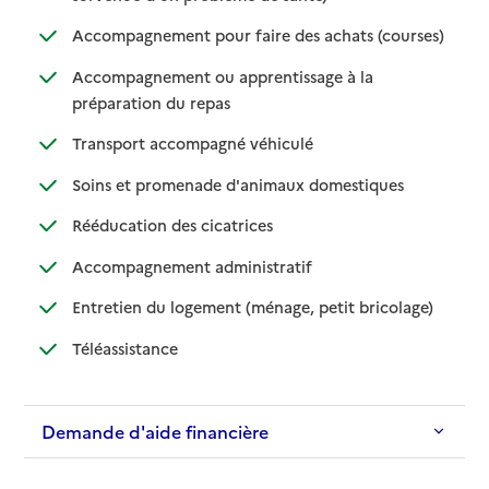
: disponib
: non disp
Accompagnement pour faire des achats (courses)
Accompagnement ou apprentissage à la
: disponible
: non disponible
préparation du repas
: disponible
: non disponible
Transport accompagné véhiculé
: disponible
: non disponibl
Soins et promenade d'animaux domestiques
: disponible
: non disponible
Rééducation des cicatrices
: disponible
: non disponible
Accompagnement administratif
: disponible
: non dispo
Entretien du logement (ménage, petit bricolage)
: disponible
: non disponible
Téléassistance
Demande d'aide financière