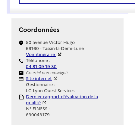
Présentation
Coordonnées
50 avenue Victor Hugo
69160 - Tassin-la-Demi-Lune
Voir itinéraire
Téléphone :
04 81 09 19 30
Contact
Courriel non renseigné
Site Internet
Site internet
Gestionnaire :
LC Lyon Ouest Services
Rapport HAS
Dernier rapport d'évaluation de la
qualité
N° FINESS :
690043179