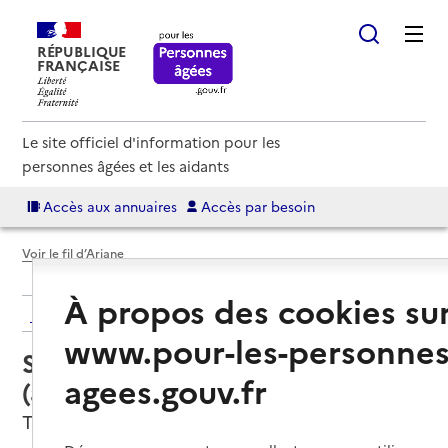
RÉPUBLIQUE
FRANÇAISE
Le site officiel d'information pour les
personnes âgées et les aidants
Accès aux annuaires
Accès par besoin
Voir le fil d’Ariane
À propos des cookies su
Retour aux résultats de l'annuaire
www.pour-les-personnes
Service autonomie à domicile
agees.gouv.fr
(aide) – LC Lyon Ouest Services
Tassin-la-Demi-Lune, METROPOLE DE LYON