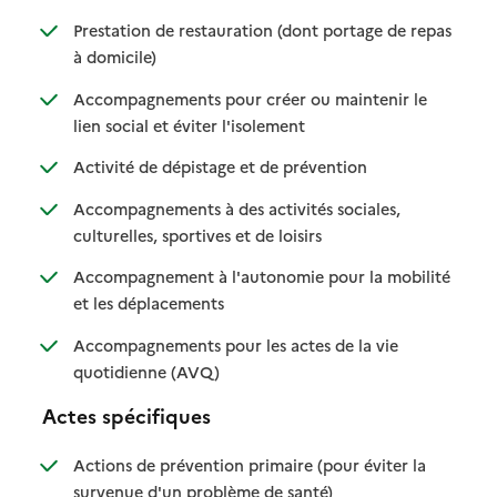
Prestation de restauration (dont portage de repas
: disponible
: non disponible
à domicile)
Accompagnements pour créer ou maintenir le
: disponible
: non disponible
lien social et éviter l'isolement
: disponible
: non disponible
Activité de dépistage et de prévention
Accompagnements à des activités sociales,
: disponible
: non disponible
culturelles, sportives et de loisirs
Accompagnement à l'autonomie pour la mobilité
: disponible
: non disponible
et les déplacements
Accompagnements pour les actes de la vie
: disponible
: non disponible
quotidienne (AVQ)
Actes spécifiques
Actions de prévention primaire (pour éviter la
: disponible
: non disponible
survenue d'un problème de santé)