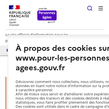
RÉPUBLIQUE
FRANÇAISE
Le site officiel d'information pour les
personnes âgées et les aidants
À propos des cookies su
Accès aux annuaires
Accès par besoin
www.pour-les-personnes
agees.gouv.fr
Haut de page
Découvrez comment nous collectons, nous utilisons, no
données en lisant notre notice d’information sur la pr
à caractère personnel.
Vous êtes dans une situation
Afin de mieux vous servir et d’améliorer votre expérienc
d’urgence ?
nous utilisons des traceurs et des cookies destinés à réal
statistiques, vous faire profiter pleinement des fonction
Des cookies sont utilisés dans le cadre de campagne d
Mettre en place des services d'aide et de