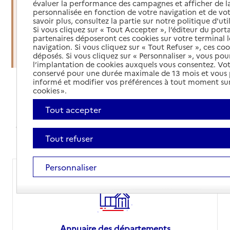
évaluer la performance des campagnes et afficher de la
soins à domicile
personnalisée en fonction de votre navigation et de vot
savoir plus, consultez la partie sur notre politique d'uti
Si vous cliquez sur « Tout Accepter », l’éditeur du porta
Organiser une sortie d'hospitalisation
partenaires déposeront ces cookies sur votre terminal l
navigation. Si vous cliquez sur « Tout Refuser », ces co
Trouver un établissement d'accueil
déposés. Si vous cliquez sur « Personnaliser », vous pou
l’implantation de cookies auxquels vous consentez. Vot
conservé pour une durée maximale de 13 mois et vous
informé et modifier vos préférences à tout moment sur
cookies ».
Annuaires et comparateur de prix
Tout accepter
Avec nos annuaires, simplifiez vos recherches,
comparez les prix des EHPAD ou orientez-vous sur le
site de votre département pour vos démarches
Tout refuser
Personnaliser
Annuaire des départements