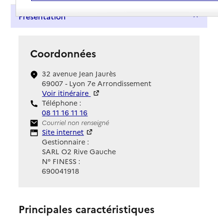
Présentation
Coordonnées
32 avenue Jean Jaurès
69007 - Lyon 7e Arrondissement
Voir itinéraire
Téléphone :
08 11 16 11 16
Contact
Courriel non renseigné
Site Internet
Site internet
Gestionnaire :
SARL O2 Rive Gauche
N° FINESS :
690041918
Principales caractéristiques