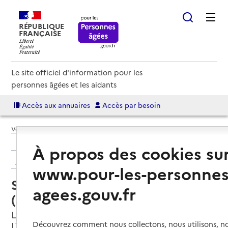
RÉPUBLIQUE
FRANÇAISE
Le site officiel d'information pour les
personnes âgées et les aidants
Accès aux annuaires
Accès par besoin
Voir le fil d’Ariane
À propos des cookies su
Retour aux résultats de l'annuaire
www.pour-les-personnes
Service autonomie à domicile
agees.gouv.fr
(aide) – O2 Rive Gauche
Lyon 7e Arrondissement, METROPOLE DE
LYON
Découvrez comment nous collectons, nous utilisons, no