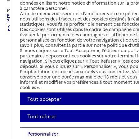
données en lisant notre notice d’information sur la pr
à caractère personnel.
Mis à jour le
02/08/2026
Afin de mieux vous servir et d’améliorer votre expérienc
Rechercher les établissements et services autour de Lyon
nous utilisons des traceurs et des cookies destinés à réal
7e Arrondissement.
statistiques, vous faire profiter pleinement des fonction
Signaler une erreur
Des cookies sont utilisés dans le cadre de campagne d
évaluer la performance des campagnes et afficher de la
personnalisée en fonction de votre navigation et de vot
savoir plus, consultez la partie sur notre politique d'uti
Si vous cliquez sur « Tout Accepter », l’éditeur du porta
partenaires déposeront ces cookies sur votre terminal l
navigation. Si vous cliquez sur « Tout Refuser », ces co
déposés. Si vous cliquez sur « Personnaliser », vous pou
l’implantation de cookies auxquels vous consentez. Vot
conservé pour une durée maximale de 13 mois et vous
informé et modifier vos préférences à tout moment sur
cookies ».
Tout accepter
Tout refuser
Tout déplier
Personnaliser