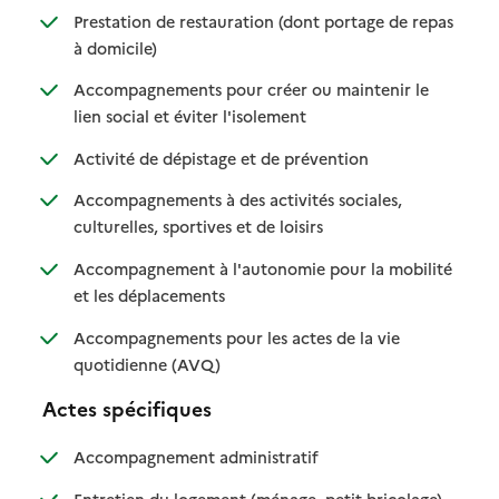
Prestation de restauration (dont portage de repas
: disponible
: non disponible
à domicile)
Accompagnements pour créer ou maintenir le
: disponible
: non disponible
lien social et éviter l'isolement
: disponible
: non disponible
Activité de dépistage et de prévention
Accompagnements à des activités sociales,
: disponible
: non disponible
culturelles, sportives et de loisirs
Accompagnement à l'autonomie pour la mobilité
: disponible
: non disponible
et les déplacements
Accompagnements pour les actes de la vie
: disponible
: non disponible
quotidienne (AVQ)
Actes spécifiques
: disponible
: non disponible
Accompagnement administratif
: disponible
: non dispo
Entretien du logement (ménage, petit bricolage)