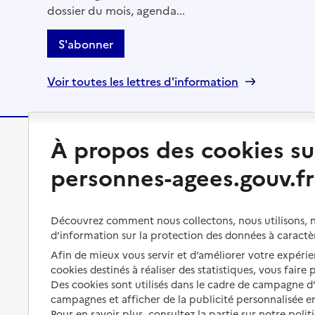
dossier du mois, agenda...
S'abonner
Voir toutes les lettres d'information
À propos des cookies su
Préserver son autonomie
Vivre à domicile
personnes-agees.gouv.fr
Perte d'autonomie : évaluation
Bénéficier d'aide à domicile
et droits
Bénéficier de soins à domicile
Découvrez comment nous collectons, nous utilisons, no
Aménager son logement et
d’information sur la protection des données à caractè
s'équiper
Aides financières
Afin de mieux vous servir et d’améliorer votre expérien
Préserver son autonomie et sa
Solutions d'accueil temporaire
cookies destinés à réaliser des statistiques, vous faire
santé
Des cookies sont utilisés dans le cadre de campagne 
Partager son logement
campagnes et afficher de la publicité personnalisée en
Organiser à l'avance sa propre
Pour en savoir plus, consultez la partie sur notre polit