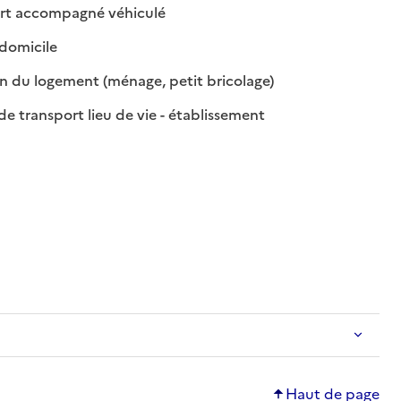
: disponible
: non disponible
rt accompagné véhiculé
: disponible
: non disponible
 domicile
: disponible
: non disponible
n du logement (ménage, petit bricolage)
: disponible
: non disponible
de transport lieu de vie - établissement
Haut de page