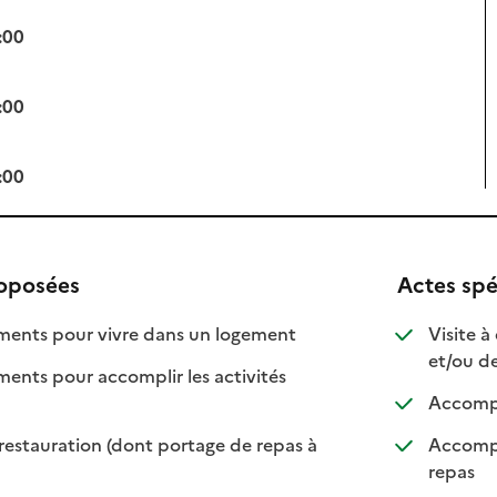
:00
:00
:00
roposées
Actes spé
: disponible
: non disponible
nts pour vivre dans un logement
Visite à
et/ou d
ts pour accomplir les activités
ponible
 disponible
Accompa
restauration (dont portage de repas à
Accompa
ble
sponible
: disp
: non 
repas