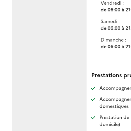
Vendredi :
de 06:00 à 21
Samedi :
de 06:00 à 21
Dimanche :
de 06:00 à 21
Prestations p
Accompagneme
Accompagnemen
: dis
: non
domestiques
Prestation de 
: disponi
: non di
domicile)