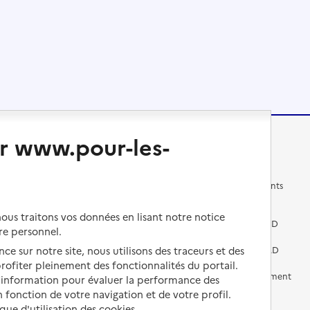
r www.pour-les-
Changer de logement
Vivre dans un EHPAD
Les questions à se poser
Les différents établissements
médicalisés
Vivre dans une résidence avec
us traitons vos données en lisant notre notice
services pour seniors
Préparer l'entrée en EHPAD
re personnel.
ce sur notre site, nous utilisons des traceurs et des
Vivre chez un proche
Aides financières en EHPAD
 profiter pleinement des fonctionnalités du portail.
Vivre en accueil familial
Prévention, accompagnement
d’information pour évaluer la performance des
et soins
 fonction de votre navigation et de votre profil.
Autres solutions de logement
ique d'utilisation des cookies.