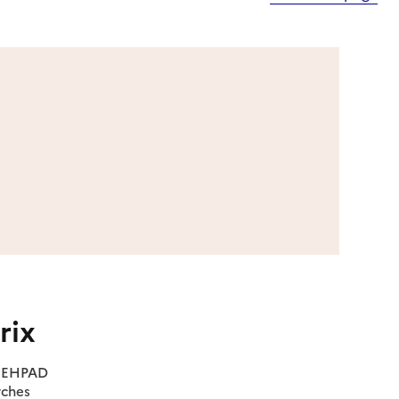
rix
es EHPAD
rches