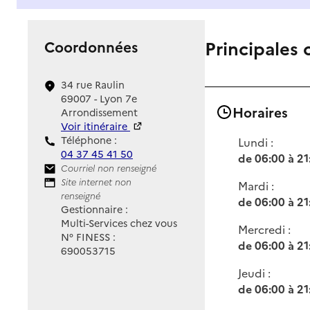
Principales 
Coordonnées
34 rue Raulin
69007 - Lyon 7e
Horaires
Arrondissement
Voir itinéraire
Téléphone :
Lundi :
04 37 45 41 50
de 06:00 à 21
Contact
Courriel non renseigné
Site Internet
Site internet non
Mardi :
renseigné
de 06:00 à 21
Gestionnaire :
Multi-Services chez vous
Mercredi :
N° FINESS :
de 06:00 à 21
690053715
Jeudi :
de 06:00 à 21