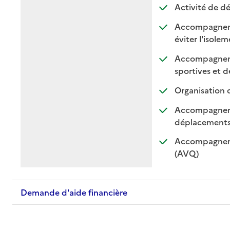
Activité de dé
Accompagnement
:
:
éviter l'isole
Accompagnement
sportives et de
Organisation 
Accompagnemen
: di
: n
déplacement
Accompagnemen
: disponible
: non dispo
(AVQ)
Demande d'aide financière