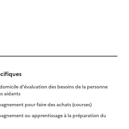
cifiques
 domicile d'évaluation des besoins de la personne
: disponible
: non disponible
es aidants
: disponible
: non disponible
gnement pour faire des achats (courses)
gnement ou apprentissage à la préparation du
onible
disponible