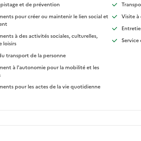
: disponible
: non disponible
pistage et de prévention
Transpo
s pour créer ou maintenir le lien social et
Visite à
 disponible
 non disponible
ment
Entretie
s à des activités sociales, culturelles,
Service 
: disponible
: non disponible
 loisirs
: disponible
: non disponible
du transport de la personne
t à l'autonomie pour la mobilité et les
sponible
on disponible
s
ts pour les actes de la vie quotidienne
nible