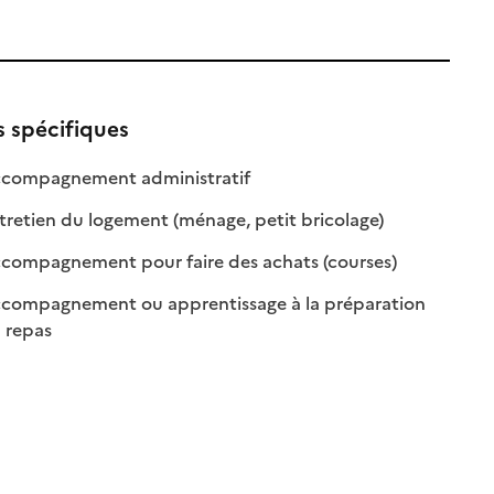
s spécifiques
le
: disponible
: non disponible
compagnement administratif
e
: disponible
: non disponible
retien du logement (ménage, petit bricolage)
: disponible
: non disponibl
compagnement pour faire des achats (courses)
compagnement ou apprentissage à la préparation
: disponible
: non disponible
 repas