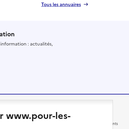
Tous les annuaires
ation
information : actualités,
Changer de logement
Vivre dans un EHPAD
r www.pour-les-
Les questions à se poser
Les différents établissements
médicalisés