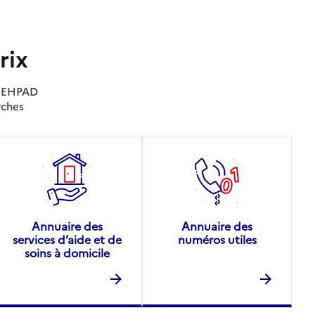
rix
es EHPAD
rches
Annuaire des
Annuaire des
services d’aide et de
numéros utiles
soins à domicile