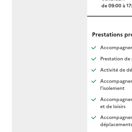
de 09:00 à 17
Prestations p
Accompagnemen
Prestation de 
Activité de dé
Accompagnement
: dispo
: non d
l'isolement
Accompagnement
: dispo
: non 
et de loisirs
Accompagnemen
: di
: n
déplacement