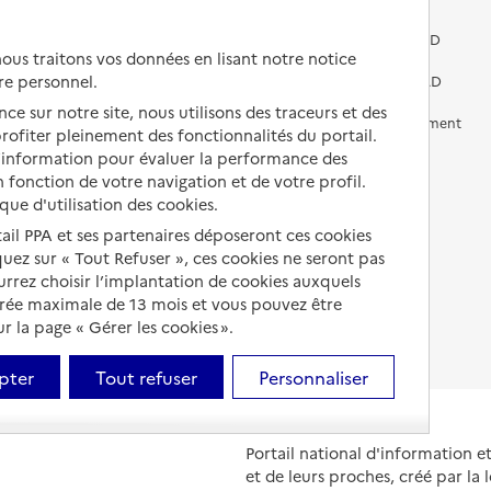
Vivre dans une résidence avec
services pour seniors
Préparer l'entrée en EHPAD
us traitons vos données en lisant notre notice
re personnel.
Vivre chez un proche
Aides financières en EHPAD
ce sur notre site, nous utilisons des traceurs et des
Vivre en accueil familial
Prévention, accompagnement
 profiter pleinement des fonctionnalités du portail.
et soins
d’information pour évaluer la performance des
Autres solutions de logement
 fonction de votre navigation et de votre profil.
Comprendre les prix en
EHPAD
ique d'utilisation des cookies.
tail PPA et ses partenaires déposeront ces cookies
Droits en EHPAD
iquez sur « Tout Refuser », ces cookies ne seront pas
ourrez choisir l’implantation de cookies auxquels
Fin de vie en EHPAD
urée maximale de 13 mois et vous pouvez être
 la page « Gérer les cookies ».
pter
Tout refuser
Personnaliser
Portail national d'information 
et de leurs proches, créé par la l