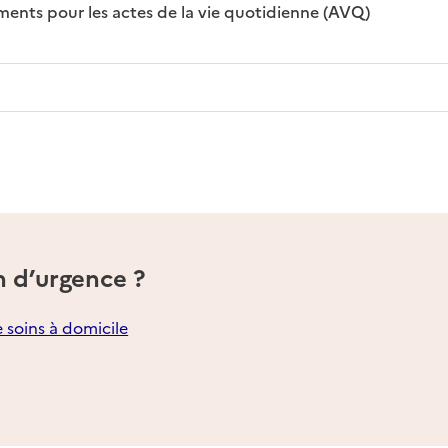
: disponible
: non disponi
ts pour les actes de la vie quotidienne (AVQ)
n d’urgence ?
e soins à domicile