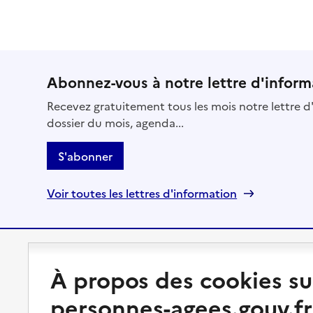
Abonnez-vous à notre lettre d'inform
Recevez gratuitement tous les mois notre lettre d'
dossier du mois, agenda...
S'abonner
Voir toutes les lettres d'information
Préserver son autonomie
Vivre à domicile
À propos des cookies su
personnes-agees.gouv.fr
Perte d'autonomie : évaluation
Bénéficier d'aide à domicile
et droits