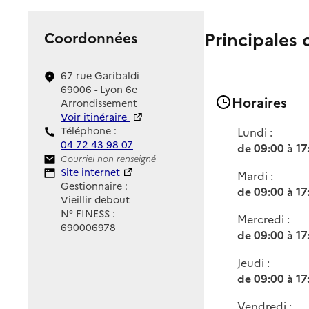
Principales 
Coordonnées
67 rue Garibaldi
69006 - Lyon 6e
Horaires
Arrondissement
Voir itinéraire
Téléphone :
Lundi :
04 72 43 98 07
de 09:00 à 17
Contact
Courriel non renseigné
Site Internet
Site internet
Mardi :
Gestionnaire :
de 09:00 à 17
Vieillir debout
N° FINESS :
Mercredi :
690006978
de 09:00 à 17
Jeudi :
de 09:00 à 17
Vendredi :