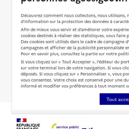
Bénéficier de soins à domicile
Aménager son logement et
Découvrez comment nous collectons, nous utilisons, no
s'équiper
Aides financières
d’information sur la protection des données à caractè
Préserver son autonomie et sa
Solutions d'accueil temporaire
Afin de mieux vous servir et d’améliorer votre expérien
santé
cookies destinés à réaliser des statistiques, vous faire
Partager son logement
Des cookies sont utilisés dans le cadre de campagne 
Organiser à l'avance sa propre
protection
campagnes et afficher de la publicité personnalisée en
Vivre à domicile avec une
Pour en savoir plus, consultez la partie sur notre polit
maladie ou un handicap
Les mesures de protection
Si vous cliquez sur « Tout Accepter », l’éditeur du por
Être hospitalisé
sur votre terminal lors de votre navigation. Si vous cl
Les obligations de la famille
déposés. Si vous cliquez sur « Personnaliser », vous p
Fin de vie à domicile
vous consentez. Votre choix est conservé pour une d
À qui s’adresser ?
informé et modifier vos préférences à tout moment sur
Les politiques du grand âge
Tout acce