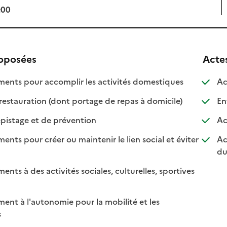
:00
roposées
Acte
: disponible
: non disponib
ts pour accomplir les activités domestiques
Ac
: disponible
: non disponibl
restauration (dont portage de repas à domicile)
Ent
: disponible
: non disponible
pistage et de prévention
Ac
s pour créer ou maintenir le lien social et éviter
Ac
nible
isponible
du
s à des activités sociales, culturelles, sportives
nible
disponible
t à l'autonomie pour la mobilité et les
sponible
on disponible
s