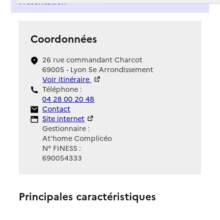
Présentation
Coordonnées
26 rue commandant Charcot
69005 - Lyon 5e Arrondissement
Voir itinéraire
Téléphone :
04 28 00 20 48
Contact
Contact
Site Internet
Site internet
Gestionnaire :
At'home Complicéo
N° FINESS :
690054333
Principales caractéristiques