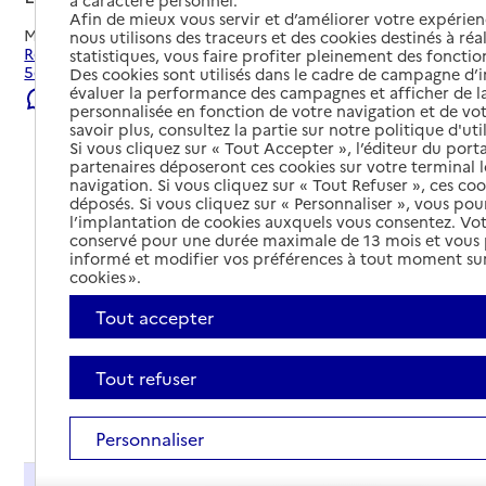
à caractère personnel.
Afin de mieux vous servir et d’améliorer votre expérienc
Mis à jour le
22/07/2026
nous utilisons des traceurs et des cookies destinés à réal
Rechercher les établissements et services autour de Lyon
statistiques, vous faire profiter pleinement des fonction
5e Arrondissement.
Des cookies sont utilisés dans le cadre de campagne d
évaluer la performance des campagnes et afficher de la
Signaler une erreur
personnalisée en fonction de votre navigation et de vot
savoir plus, consultez la partie sur notre politique d'uti
Si vous cliquez sur « Tout Accepter », l’éditeur du porta
partenaires déposeront ces cookies sur votre terminal l
navigation. Si vous cliquez sur « Tout Refuser », ces co
déposés. Si vous cliquez sur « Personnaliser », vous pou
l’implantation de cookies auxquels vous consentez. Vot
conservé pour une durée maximale de 13 mois et vous
informé et modifier vos préférences à tout moment sur
cookies ».
Tout accepter
Tout refuser
Tout déplier
Personnaliser