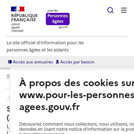
RÉPUBLIQUE
FRANÇAISE
Le site officiel d'information pour les
personnes âgées et les aidants
Accès aux annuaires
Accès par besoin
Voir le fil d’Ariane
À propos des cookies su
www.pour-les-personnes
Retour aux résultats de l'annuaire
agees.gouv.fr
Service autonomie à domicile
(aide) – At'home Lyon 5
Découvrez comment nous collectons, nous utilisons, no
Lyon 5e Arrondissement, METROPOLE DE
données en lisant notre notice d’information sur la pr
LYON