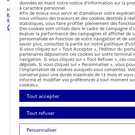
données en lisant notre notice d’information sur la pr
à caractère personnel.
Mis à jour le
02/08/2026
Afin de mieux vous servir et d’améliorer votre expérienc
Rechercher les établissements et services autour de Lyon
nous utilisons des traceurs et des cookies destinés à réal
4e Arrondissement.
statistiques, vous faire profiter pleinement des fonction
Signaler une erreur
Des cookies sont utilisés dans le cadre de campagne d
évaluer la performance des campagnes et afficher de la
personnalisée en fonction de votre navigation et de vot
savoir plus, consultez la partie sur notre politique d'uti
Si vous cliquez sur « Tout Accepter », l’éditeur du porta
partenaires déposeront ces cookies sur votre terminal l
navigation. Si vous cliquez sur « Tout Refuser », ces co
déposés. Si vous cliquez sur « Personnaliser », vous pou
l’implantation de cookies auxquels vous consentez. Vot
conservé pour une durée maximale de 13 mois et vous
informé et modifier vos préférences à tout moment sur
cookies ».
Tout accepter
Tout refuser
Tout déplier
Personnaliser