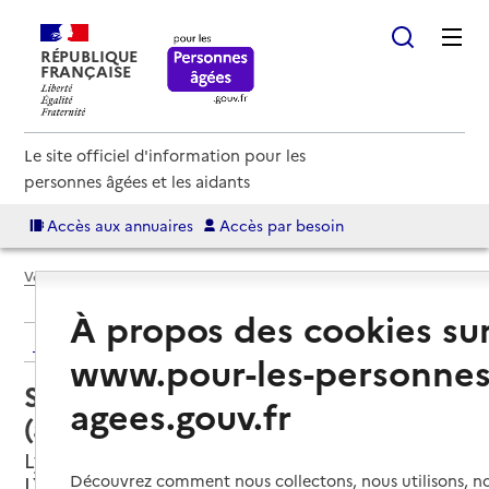
RÉPUBLIQUE
FRANÇAISE
Le site officiel d'information pour les
personnes âgées et les aidants
Accès aux annuaires
Accès par besoin
Voir le fil d’Ariane
À propos des cookies su
Retour aux résultats de l'annuaire
www.pour-les-personnes
Service autonomie à domicile
agees.gouv.fr
(aide) – Réseau Aloïs services
Lyon 4e Arrondissement, METROPOLE DE
LYON
Découvrez comment nous collectons, nous utilisons, no