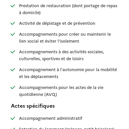
Prestation de restauration (dont portage de repas
: disponible
: non disponible
à domicile)
: disponible
: non disponible
Activité de dépistage et de prévention
Accompagnements pour créer ou maintenir le
: disponible
: non disponible
lien social et éviter l'isolement
Accompagnements à des activités sociales,
: disponible
: non disponible
culturelles, sportives et de loisirs
Accompagnement à l'autonomie pour la mobilité
: disponible
: non disponible
et les déplacements
Accompagnements pour les actes de la vie
: disponible
: non disponible
quotidienne (AVQ)
Actes spécifiques
: disponible
: non disponible
Accompagnement administratif
: disponible
: non dispo
Entretien du logement (ménage, petit bricolage)