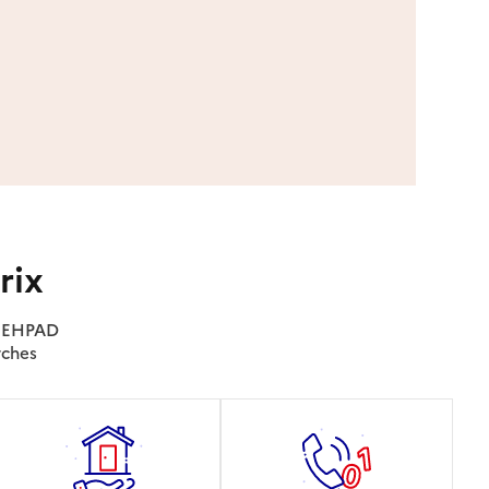
rix
es EHPAD
rches