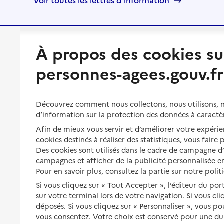
Voir toutes les lettres d'information
Préserver son autonomie
Vivre à domicile
À propos des cookies su
personnes-agees.gouv.fr
Perte d'autonomie : évaluation
Bénéficier d'aide à domicile
et droits
Bénéficier de soins à domicile
Découvrez comment nous collectons, nous utilisons, no
Aménager son logement et
s'équiper
d’information sur la protection des données à caractè
Aides financières
Afin de mieux vous servir et d’améliorer votre expérien
Préserver son autonomie et sa
Solutions d'accueil temporaire
cookies destinés à réaliser des statistiques, vous faire
santé
Des cookies sont utilisés dans le cadre de campagne 
Partager son logement
Organiser à l'avance sa propre
campagnes et afficher de la publicité personnalisée en
protection
Pour en savoir plus, consultez la partie sur notre polit
Vivre à domicile avec une
maladie ou un handicap
Si vous cliquez sur « Tout Accepter », l’éditeur du por
Les mesures de protection
sur votre terminal lors de votre navigation. Si vous cl
Être hospitalisé
Les obligations de la famille
déposés. Si vous cliquez sur « Personnaliser », vous p
vous consentez. Votre choix est conservé pour une d
Fin de vie à domicile
À qui s’adresser ?