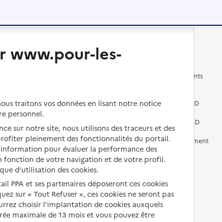
Changer de logement
Vivre dans un EHPAD
r www.pour-les-
Les questions à se poser
Les différents établissements
médicalisés
Vivre dans une résidence avec
us traitons vos données en lisant notre notice
services pour seniors
Préparer l'entrée en EHPAD
re personnel.
Vivre chez un proche
Aides financières en EHPAD
ce sur notre site, nous utilisons des traceurs et des
 profiter pleinement des fonctionnalités du portail.
Vivre en accueil familial
Prévention, accompagnement
d’information pour évaluer la performance des
et soins
 fonction de votre navigation et de votre profil.
Autres solutions de logement
Comprendre les prix en
ique d'utilisation des cookies.
EHPAD
tail PPA et ses partenaires déposeront ces cookies
iquez sur « Tout Refuser », ces cookies ne seront pas
Droits en EHPAD
ourrez choisir l’implantation de cookies auxquels
Fin de vie en EHPAD
urée maximale de 13 mois et vous pouvez être