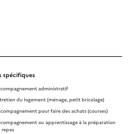
s spécifiques
: disponible
: non disponible
compagnement administratif
le
: disponible
: non disponible
retien du logement (ménage, petit bricolage)
e
: disponible
: non disponibl
compagnement pour faire des achats (courses)
compagnement ou apprentissage à la préparation
: disponible
: non disponible
 repas