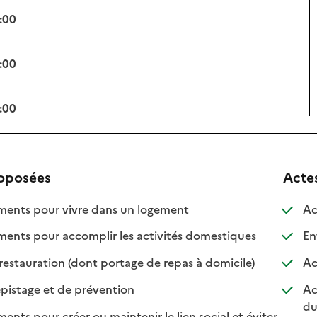
:00
:00
:00
roposées
Acte
: disponible
: non disponible
nts pour vivre dans un logement
Ac
: disponible
: non disponib
ts pour accomplir les activités domestiques
Ent
: disponible
: non disponibl
restauration (dont portage de repas à domicile)
Ac
: disponible
: non disponible
pistage et de prévention
Ac
du
s pour créer ou maintenir le lien social et éviter