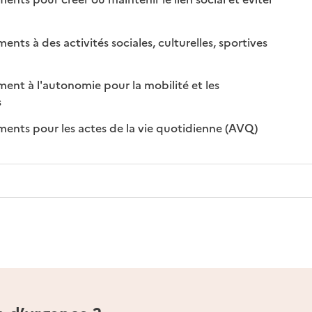
nible
isponible
s à des activités sociales, culturelles, sportives
nible
disponible
t à l'autonomie pour la mobilité et les
sponible
on disponible
s
: disponible
: non disponi
ts pour les actes de la vie quotidienne (AVQ)