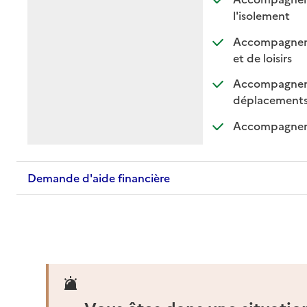
: dispo
: non d
l'isolement
Accompagnement
: dispo
: non 
et de loisirs
Accompagnemen
: di
: n
déplacement
Accompagnemen
Demande d'aide financière