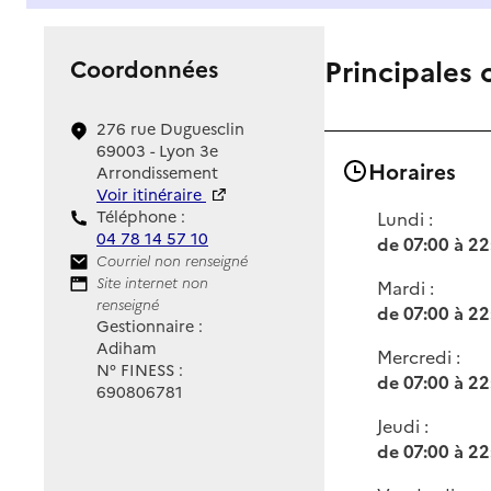
Principales 
Coordonnées
276 rue Duguesclin
69003 - Lyon 3e
Horaires
Arrondissement
Voir itinéraire
Téléphone :
Lundi :
04 78 14 57 10
de 07:00 à 22
Contact
Courriel non renseigné
Site Internet
Site internet non
Mardi :
renseigné
de 07:00 à 22
Gestionnaire :
Adiham
Mercredi :
N° FINESS :
de 07:00 à 22
690806781
Jeudi :
de 07:00 à 22