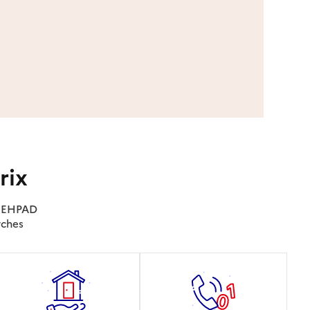
rix
es EHPAD
rches