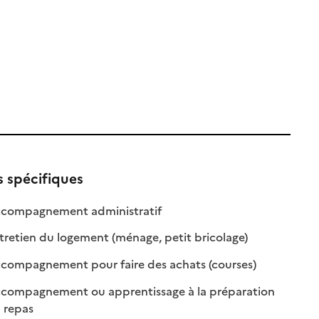
s spécifiques
: disponible
: non disponible
compagnement administratif
le
: disponible
: non disponible
retien du logement (ménage, petit bricolage)
e
: disponible
: non disponibl
compagnement pour faire des achats (courses)
compagnement ou apprentissage à la préparation
: disponible
: non disponible
 repas