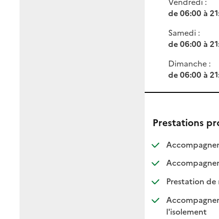
Vendredi :
de 06:00 à 21
Samedi :
de 06:00 à 21
Dimanche :
de 06:00 à 21
Prestations p
Accompagneme
Accompagnemen
Prestation de 
Accompagnement
: dispo
: non d
l'isolement