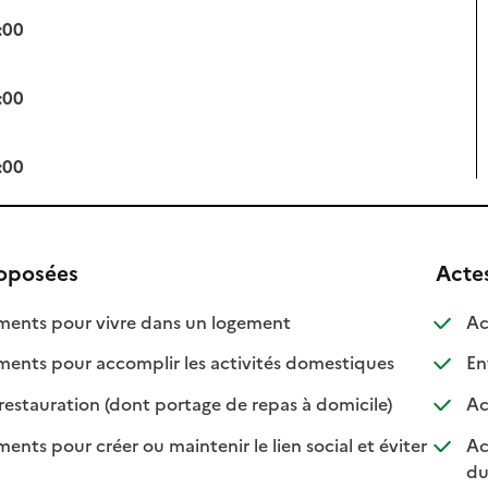
:00
:00
:00
roposées
Acte
: disponible
: non disponible
nts pour vivre dans un logement
Ac
: disponible
: non disponib
ts pour accomplir les activités domestiques
Ent
: disponible
: non disponibl
restauration (dont portage de repas à domicile)
Ac
s pour créer ou maintenir le lien social et éviter
Ac
nible
isponible
du