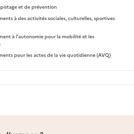
: disponible
: non disponible
pistage et de prévention
s à des activités sociales, culturelles, sportives
nible
disponible
t à l'autonomie pour la mobilité et les
sponible
on disponible
s
: disponible
: non disponi
ts pour les actes de la vie quotidienne (AVQ)