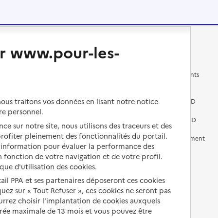
Changer de logement
Vivre dans un EHPAD
r www.pour-les-
Les questions à se poser
Les différents établissements
médicalisés
Vivre dans une résidence avec
us traitons vos données en lisant notre notice
services pour seniors
Préparer l'entrée en EHPAD
re personnel.
Vivre chez un proche
Aides financières en EHPAD
ce sur notre site, nous utilisons des traceurs et des
 profiter pleinement des fonctionnalités du portail.
Vivre en accueil familial
Prévention, accompagnement
d’information pour évaluer la performance des
et soins
 fonction de votre navigation et de votre profil.
Autres solutions de logement
Comprendre les prix en
ique d'utilisation des cookies.
EHPAD
tail PPA et ses partenaires déposeront ces cookies
iquez sur « Tout Refuser », ces cookies ne seront pas
Droits en EHPAD
ourrez choisir l’implantation de cookies auxquels
Fin de vie en EHPAD
urée maximale de 13 mois et vous pouvez être