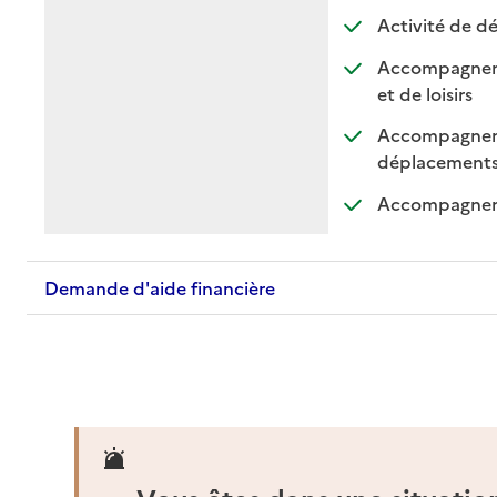
Activité de dé
Accompagnement
: dispo
: non 
et de loisirs
Accompagnemen
: di
: n
déplacement
Accompagnemen
Demande d'aide financière