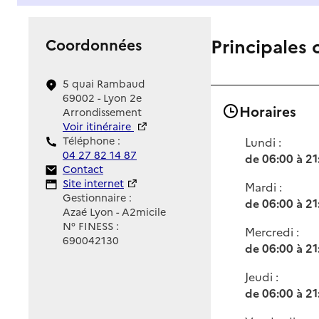
Principales 
Coordonnées
5 quai Rambaud
69002 - Lyon 2e
Horaires
Arrondissement
Voir itinéraire
Téléphone :
Lundi :
04 27 82 14 87
de 06:00 à 21
Contact
Contact
Site Internet
Site internet
Mardi :
Gestionnaire :
de 06:00 à 21
Azaé Lyon - A2micile
N° FINESS :
Mercredi :
690042130
de 06:00 à 21
Jeudi :
de 06:00 à 21