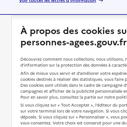
Voir toutes les lettres d'information
Préserver son autonomie
Vivre à domicile
À propos des cookies su
personnes-agees.gouv.fr
Perte d'autonomie : évaluation
Bénéficier d'aide à domicile
et droits
Bénéficier de soins à domicile
Découvrez comment nous collectons, nous utilisons, no
Aménager son logement et
s'équiper
d’information sur la protection des données à caractè
Aides financières
Afin de mieux vous servir et d’améliorer votre expérien
Préserver son autonomie et sa
Solutions d'accueil temporaire
cookies destinés à réaliser des statistiques, vous faire
santé
Des cookies sont utilisés dans le cadre de campagne 
Partager son logement
Organiser à l'avance sa propre
campagnes et afficher de la publicité personnalisée en
protection
Pour en savoir plus, consultez la partie sur notre polit
Vivre à domicile avec une
maladie ou un handicap
Si vous cliquez sur « Tout Accepter », l’éditeur du por
Les mesures de protection
sur votre terminal lors de votre navigation. Si vous cl
Être hospitalisé
Les obligations de la famille
déposés. Si vous cliquez sur « Personnaliser », vous p
vous consentez. Votre choix est conservé pour une d
Fin de vie à domicile
À qui s’adresser ?