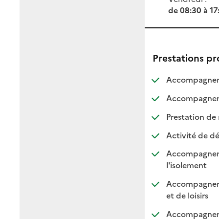
de 08:30 à 17
Prestations p
Accompagneme
Accompagnemen
Prestation de 
Activité de dé
Accompagnement
: dispo
: non d
l'isolement
Accompagnement
: dispo
: non 
et de loisirs
Accompagnemen