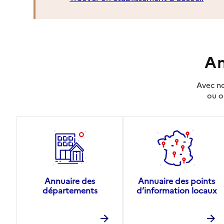
An
Avec no
ou o
Annuaire des
Annuaire des points
départements
d’information locaux