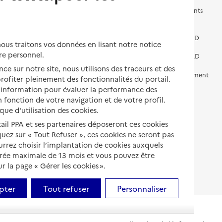
Les questions à se poser
Les différents établissements
médicalisés
Vivre dans une résidence avec
services pour seniors
Préparer l'entrée en EHPAD
us traitons vos données en lisant notre notice
re personnel.
Vivre chez un proche
Aides financières en EHPAD
ce sur notre site, nous utilisons des traceurs et des
Vivre en accueil familial
Prévention, accompagnement
 profiter pleinement des fonctionnalités du portail.
et soins
d’information pour évaluer la performance des
Autres solutions de logement
 fonction de votre navigation et de votre profil.
Comprendre les prix en
ique d'utilisation des cookies.
EHPAD
tail PPA et ses partenaires déposeront ces cookies
Droits en EHPAD
iquez sur « Tout Refuser », ces cookies ne seront pas
ourrez choisir l’implantation de cookies auxquels
Fin de vie en EHPAD
urée maximale de 13 mois et vous pouvez être
 la page « Gérer les cookies ».
pter
Tout refuser
Personnaliser