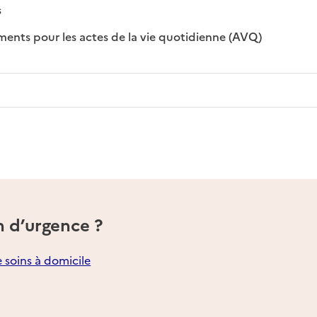
sponible
on disponible
s
: disponible
: non disponi
ts pour les actes de la vie quotidienne (AVQ)
n d’urgence ?
e soins à domicile