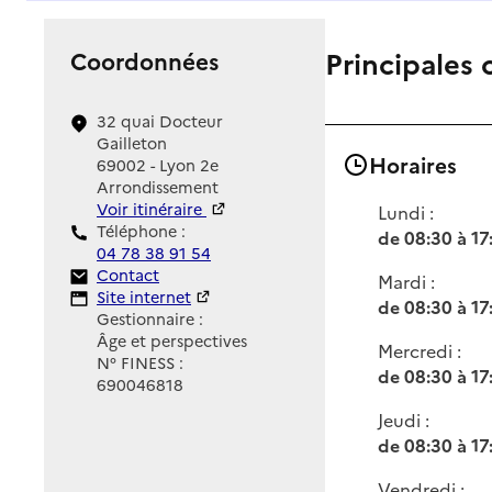
Principales 
Coordonnées
32 quai Docteur
Gailleton
Horaires
69002 - Lyon 2e
Arrondissement
Voir itinéraire
Lundi :
Téléphone :
de 08:30 à 17
04 78 38 91 54
Contact
Contact
Mardi :
Site Internet
Site internet
de 08:30 à 17
Gestionnaire :
Âge et perspectives
Mercredi :
N° FINESS :
de 08:30 à 17
690046818
Jeudi :
de 08:30 à 17
Vendredi :