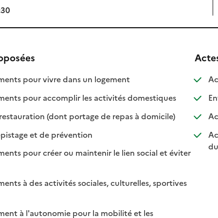
:30
roposées
Acte
: disponible
: non disponible
nts pour vivre dans un logement
Ac
: disponible
: non disponib
ts pour accomplir les activités domestiques
Ent
: disponible
: non disponibl
restauration (dont portage de repas à domicile)
Ac
: disponible
: non disponible
pistage et de prévention
Ac
du
s pour créer ou maintenir le lien social et éviter
nible
isponible
s à des activités sociales, culturelles, sportives
nible
disponible
t à l'autonomie pour la mobilité et les