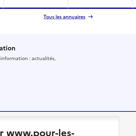
Tous les annuaires
ation
information : actualités,
Changer de logement
Vivre dans un EHPAD
r www.pour-les-