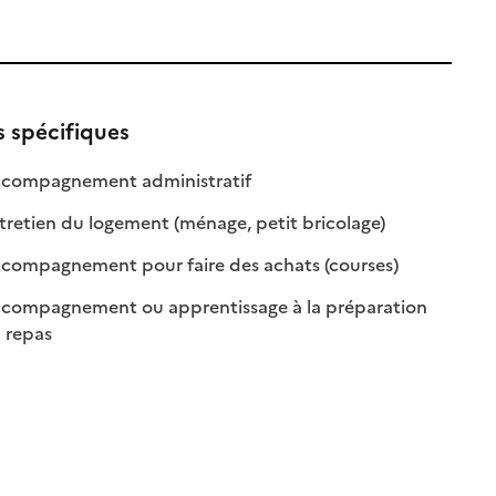
s spécifiques
: disponible
: non disponible
compagnement administratif
le
: disponible
: non disponible
retien du logement (ménage, petit bricolage)
e
: disponible
: non disponibl
compagnement pour faire des achats (courses)
compagnement ou apprentissage à la préparation
: disponible
: non disponible
 repas