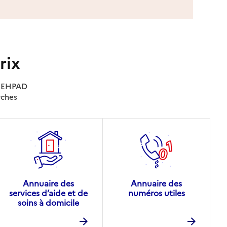
rix
es EHPAD
rches
Annuaire des
Annuaire des
services d’aide et de
numéros utiles
soins à domicile