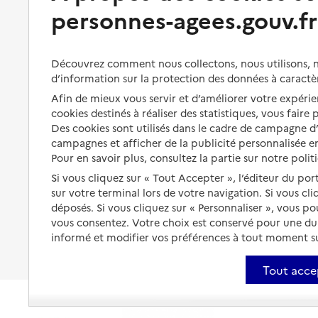
personnes-agees.gouv.fr
Perte d'autonomie : évaluation
Bénéficier d'aide à domicile
et droits
Bénéficier de soins à domicile
Aménager son logement et
Découvrez comment nous collectons, nous utilisons, no
s'équiper
Aides financières
d’information sur la protection des données à caractè
Préserver son autonomie et sa
Solutions d'accueil temporaire
Afin de mieux vous servir et d’améliorer votre expérien
santé
cookies destinés à réaliser des statistiques, vous faire
Partager son logement
Des cookies sont utilisés dans le cadre de campagne 
Organiser à l'avance sa propre
campagnes et afficher de la publicité personnalisée en
protection
Vivre à domicile avec une
Pour en savoir plus, consultez la partie sur notre polit
maladie ou un handicap
Les mesures de protection
Si vous cliquez sur « Tout Accepter », l’éditeur du por
Être hospitalisé
sur votre terminal lors de votre navigation. Si vous cl
Les obligations de la famille
déposés. Si vous cliquez sur « Personnaliser », vous p
Fin de vie à domicile
vous consentez. Votre choix est conservé pour une d
À qui s’adresser ?
informé et modifier vos préférences à tout moment sur
Les politiques du grand âge
Tout acce