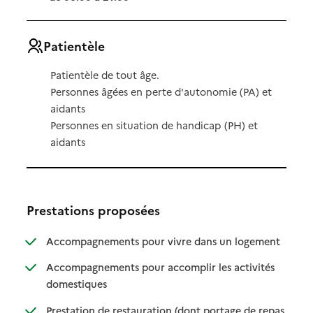
Patientèle
Patientèle de tout âge.
Personnes âgées en perte d'autonomie (PA) et
aidants
Personnes en situation de handicap (PH) et
aidants
Prestations proposées
: disponibl
: non dispo
Accompagnements pour vivre dans un logement
Accompagnements pour accomplir les activités
: disponible
: non disponible
domestiques
Prestation de restauration (dont portage de repas