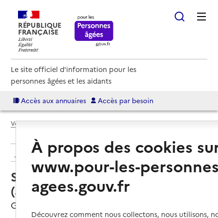
RÉPUBLIQUE
FRANÇAISE
Le site officiel d'information pour les
personnes âgées et les aidants
Accès aux annuaires
Accès par besoin
Voir le fil d’Ariane
À propos des cookies su
Retour aux résultats de l'annuaire
www.pour-les-personnes
Service autonomie à domicile
agees.gouv.fr
(aide) – Services du CCAS
Givors, METROPOLE DE LYON
Découvrez comment nous collectons, nous utilisons, no