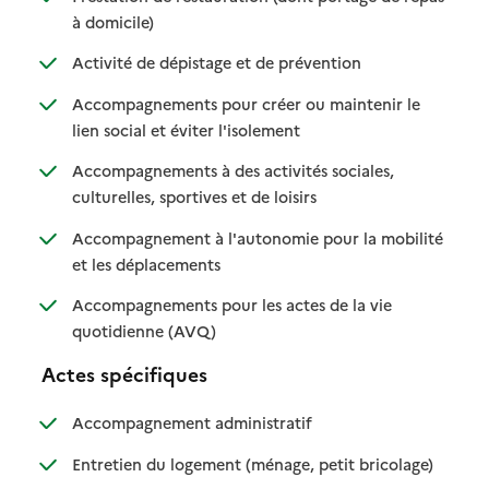
: disponible
: non disponible
à domicile)
: disponible
: non disponible
Activité de dépistage et de prévention
Accompagnements pour créer ou maintenir le
: disponible
: non disponible
lien social et éviter l'isolement
Accompagnements à des activités sociales,
: disponible
: non disponible
culturelles, sportives et de loisirs
Accompagnement à l'autonomie pour la mobilité
: disponible
: non disponible
et les déplacements
Accompagnements pour les actes de la vie
: disponible
: non disponible
quotidienne (AVQ)
Actes spécifiques
: disponible
: non disponible
Accompagnement administratif
: disponible
: non dispo
Entretien du logement (ménage, petit bricolage)