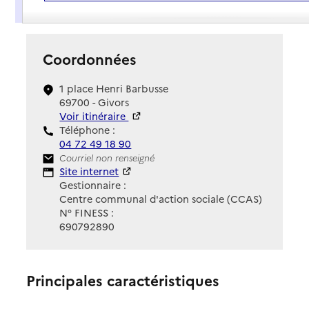
Présentation
Coordonnées
1 place Henri Barbusse
69700 - Givors
Voir itinéraire
Téléphone :
04 72 49 18 90
Contact
Courriel non renseigné
Site Internet
Site internet
Gestionnaire :
Centre communal d'action sociale (CCAS)
N° FINESS :
690792890
Principales caractéristiques