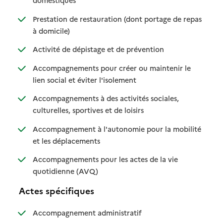
domestiques
Prestation de restauration (dont portage de repas
: disponible
: non disponible
à domicile)
: disponible
: non disponible
Activité de dépistage et de prévention
Accompagnements pour créer ou maintenir le
: disponible
: non disponible
lien social et éviter l'isolement
Accompagnements à des activités sociales,
: disponible
: non disponible
culturelles, sportives et de loisirs
Accompagnement à l'autonomie pour la mobilité
: disponible
: non disponible
et les déplacements
Accompagnements pour les actes de la vie
: disponible
: non disponible
quotidienne (AVQ)
Actes spécifiques
: disponible
: non disponible
Accompagnement administratif