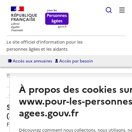
RÉPUBLIQUE
FRANÇAISE
Le site officiel d'information pour les
personnes âgées et les aidants
Accès aux annuaires
Accès par besoin
Voir le fil d’Ariane
À propos des cookies su
Retour aux résultats de l'annuaire
www.pour-les-personnes
Service autonomie à domicile
agees.gouv.fr
(aide) – La Fée castor
Francheville, METROPOLE DE LYON
Découvrez comment nous collectons, nous utilisons, no