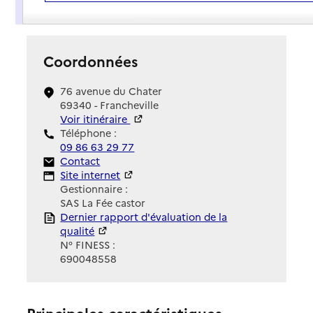
Présentation
Coordonnées
76 avenue du Chater
69340 - Francheville
Voir itinéraire
Téléphone :
09 86 63 29 77
Contact
Contact
Site Internet
Site internet
Gestionnaire :
SAS La Fée castor
Rapport HAS
Dernier rapport d'évaluation de la
qualité
N° FINESS :
690048558
Principales caractéristiques