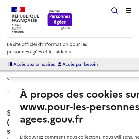
RÉPUBLIQUE
FRANÇAISE
Le site officiel d'information pour les
personnes âgées et les aidants
Accès aux annuaires
Accès par besoin
Voir le fil d’Ariane
À propos des cookies su
Retour aux résultats de l'annuaire
www.pour-les-personnes
Service autonomie à domicile
agees.gouv.fr
(aide) – Aide à la personne
service à domicile
Découvrez comment nous collectons, nous utilisons, no