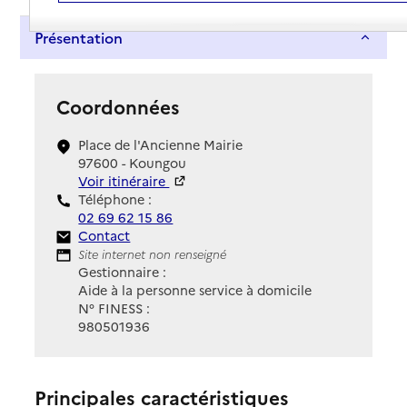
Présentation
Coordonnées
Place de l'Ancienne Mairie
97600 - Koungou
Voir itinéraire
Téléphone :
02 69 62 15 86
Contact
Contact
Site Internet
Site internet non renseigné
Gestionnaire :
Aide à la personne service à domicile
N° FINESS :
980501936
Principales caractéristiques