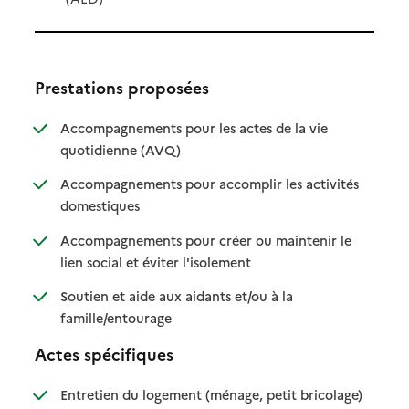
Prestations proposées
Accompagnements pour les actes de la vie
: disponible
: non disponible
quotidienne (AVQ)
Accompagnements pour accomplir les activités
: disponible
: non disponible
domestiques
Accompagnements pour créer ou maintenir le
: disponible
: non disponible
lien social et éviter l'isolement
Soutien et aide aux aidants et/ou à la
: disponible
: non disponible
famille/entourage
Actes spécifiques
: disponible
: non dispo
Entretien du logement (ménage, petit bricolage)