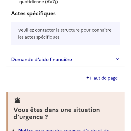
: disponible
: non disponible
quotidienne (AVQ)
Actes spécifiques
Veuillez contacter la structure pour connaître
les actes spécifiques.
Demande d'aide financière
Haut de page
Vous êtes dans une situation
d’urgence ?
Mettre en place des services d'aide et de