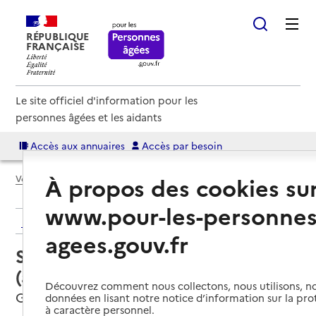
RÉPUBLIQUE
FRANÇAISE
Le site officiel d'information pour les
personnes âgées et les aidants
Accès aux annuaires
Accès par besoin
À propos des cookies su
Voir le fil d’Ariane
www.pour-les-personnes
Retour aux résultats de l'annuaire
agees.gouv.fr
Service autonomie à domicile
(aide) – ADMR
Découvrez comment nous collectons, nous utilisons, no
Gorron, MAYENNE
données en lisant notre notice d’information sur la pr
à caractère personnel.