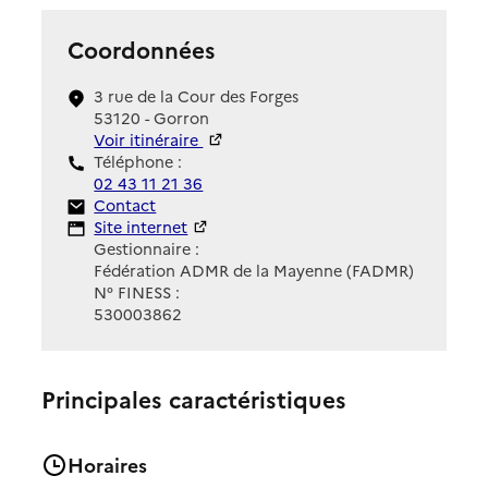
Coordonnées
3 rue de la Cour des Forges
53120 - Gorron
Voir itinéraire
Téléphone :
02 43 11 21 36
Contact
Contact
Site Internet
Site internet
Gestionnaire :
Fédération ADMR de la Mayenne (FADMR)
N° FINESS :
530003862
Principales caractéristiques
Horaires