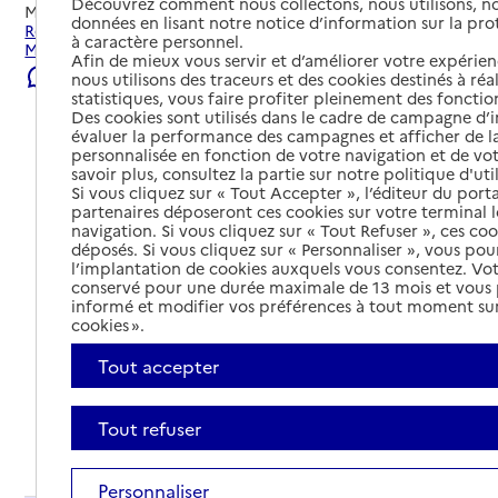
Découvrez comment nous collectons, nous utilisons, no
Mis à jour le
23/07/2026
données en lisant notre notice d’information sur la pr
Rechercher les établissements et services autour de Le
à caractère personnel.
Morne-Rouge.
Afin de mieux vous servir et d’améliorer votre expérienc
Signaler une erreur
nous utilisons des traceurs et des cookies destinés à réal
statistiques, vous faire profiter pleinement des fonction
Des cookies sont utilisés dans le cadre de campagne d
évaluer la performance des campagnes et afficher de la
personnalisée en fonction de votre navigation et de vot
savoir plus, consultez la partie sur notre politique d'uti
Si vous cliquez sur « Tout Accepter », l’éditeur du porta
partenaires déposeront ces cookies sur votre terminal l
navigation. Si vous cliquez sur « Tout Refuser », ces co
déposés. Si vous cliquez sur « Personnaliser », vous pou
l’implantation de cookies auxquels vous consentez. Vot
conservé pour une durée maximale de 13 mois et vous
informé et modifier vos préférences à tout moment sur
cookies ».
Tout accepter
Tout refuser
Tout déplier
Personnaliser