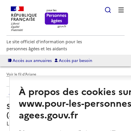
RÉPUBLIQUE
FRANÇAISE
Le site officiel d'information pour les
personnes âgées et les aidants
Accès aux annuaires
Accès par besoin
Voir le fil d’Ariane
À propos des cookies su
Retour aux résultats de l'annuaire
www.pour-les-personnes
Service autonomie à domicile
agees.gouv.fr
(aide) – Ulisse
Le Morne-Rouge, MARTINIQUE