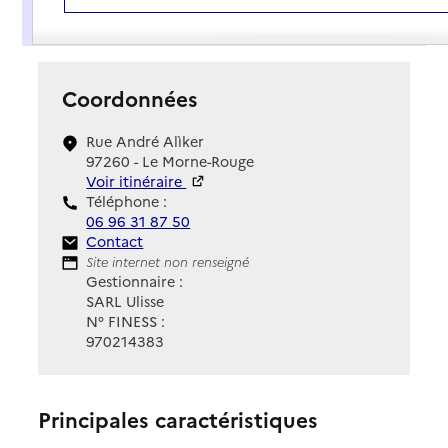
Présentation
Coordonnées
Rue André Alìker
97260 - Le Morne-Rouge
Voir itinéraire
Téléphone :
06 96 31 87 50
Contact
Contact
Site Internet
Site internet non renseigné
Gestionnaire :
SARL Ulisse
N° FINESS :
970214383
Principales caractéristiques