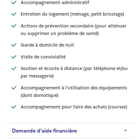
: disponible
: non disponible
Accompagnement administratif
: disponible
: non dispo
Entretien du logement (ménage, petit bricolage)
Actions de prévention secondaire (pour atténuer
: disponible
: non disponible
ou supprimer un problème de santé)
: disponible
: non disponible
Garde à domicile de nuit
: disponible
: non disponible
Visite de convivialité
Soutien et écoute à distance (par téléphone et/ou
: disponible
: non disponible
par messagerie)
Accompagnement à l'utilisation des équipements
: disponible
: non disponible
(dont domotique)
: disponib
: non disp
Accompagnement pour faire des achats (courses)
Demande d'aide financière