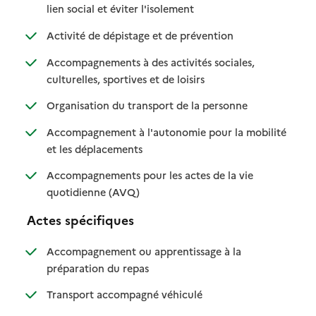
: disponible
: non disponible
lien social et éviter l'isolement
: disponible
: non disponible
Activité de dépistage et de prévention
Accompagnements à des activités sociales,
: disponible
: non disponible
culturelles, sportives et de loisirs
: disponible
: non disponible
Organisation du transport de la personne
Accompagnement à l'autonomie pour la mobilité
: disponible
: non disponible
et les déplacements
Accompagnements pour les actes de la vie
: disponible
: non disponible
quotidienne (AVQ)
Actes spécifiques
Accompagnement ou apprentissage à la
: disponible
: non disponible
préparation du repas
: disponible
: non disponible
Transport accompagné véhiculé